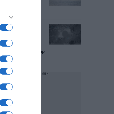
άνοιγμα των Στενών
του Ορμούζ – Ποιοι
όροι συζητούνται
“Ήρθε η σειρά μας”:
Αντίποινα των ΗΠΑ
στο Ιράν με
σφοδρούς
βομβαρδισμούς –
Εκρήξεις σε Μπαντάρ
Αμπάς, Μπουσέρ,
Κεσμ
ΔΙΑΦΗΜΙΣΗ