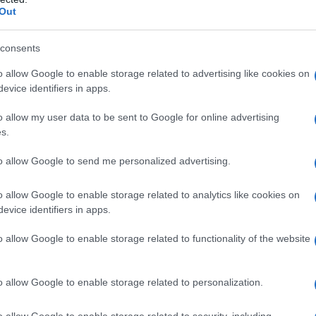
μιούργησαν τηλεφωνική γραμμή…
Out
ους
αλιακή στην Καλλιθέα – Θωρακίζεται η
consents
αινόμενα (βίντεο)
o allow Google to enable storage related to advertising like cookies on
evice identifiers in apps.
στήματα αεροναυτιλίας στο νέο Διεθνές
αι να τεθεί σε λειτουργία τον Νοέμβριο
o allow my user data to be sent to Google for online advertising
s.
βρίου οι εγκύκλιοι που δεν αναρτώνται
to allow Google to send me personalized advertising.
 στις ιστοσελίδες των φορέων που τις
o allow Google to enable storage related to analytics like cookies on
evice identifiers in apps.
o allow Google to enable storage related to functionality of the website
ogle News
και μάθετε πρώτοι όλες τις ειδήσεις
o allow Google to enable storage related to personalization.
o allow Google to enable storage related to security, including