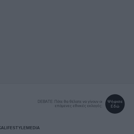
Ψήφισε
DEBATE: Πότε θα θέλατε να γίνουν οι
επόμενες εθνικές εκλογές;
Εδώ
ΚΑ
LIFESTYLE
MEDIA