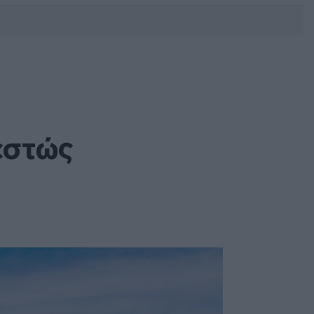
DEBATE: Πότε θα θέλατε να
γίνουν οι επόμενες εθνικές
εκλογές;
εστώς