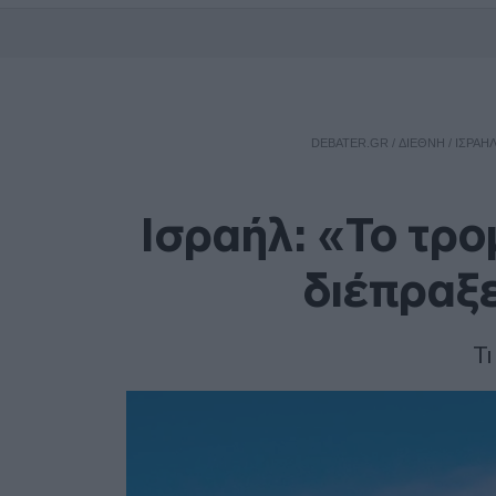
DEBATER.GR
/
ΔΙΕΘΝΗ
/
ΙΣΡΑΉ
Ισραήλ: «Το τρο
διέπραξ
Τι