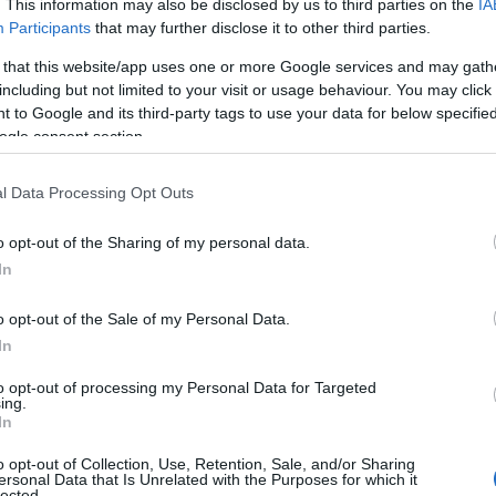
. This information may also be disclosed by us to third parties on the
IA
Participants
that may further disclose it to other third parties.
 that this website/app uses one or more Google services and may gath
including but not limited to your visit or usage behaviour. You may click 
 to Google and its third-party tags to use your data for below specifi
ogle consent section.
l Data Processing Opt Outs
ν τα πυρά με στόχο τους πολίτες του
o opt-out of the Sharing of my personal data.
In
o opt-out of the Sale of my Personal Data.
η ως προτεινόμενη
In
ή στην Google
to opt-out of processing my Personal Data for Targeted
ing.
In
o opt-out of Collection, Use, Retention, Sale, and/or Sharing
ersonal Data that Is Unrelated with the Purposes for which it
lected.