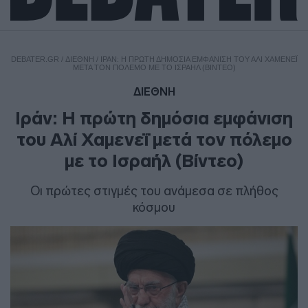
DEBATER.GR
/
ΔΙΕΘΝΗ
/
ΙΡΆΝ: Η ΠΡΏΤΗ ΔΗΜΌΣΙΑ ΕΜΦΆΝΙΣΗ ΤΟΥ ΑΛΊ ΧΑΜΕΝΕΪ́
ΜΕΤΆ ΤΟΝ ΠΌΛΕΜΟ ΜΕ ΤΟ ΙΣΡΑΉΛ (ΒΊΝΤΕΟ)
ΔΙΕΘΝΗ
Ιράν: Η πρώτη δημόσια εμφάνιση
του Αλί Χαμενεΐ μετά τον πόλεμο
με το Ισραήλ (Βίντεο)
Οι πρώτες στιγμές του ανάμεσα σε πλήθος
κόσμου