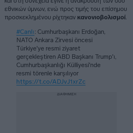
και στη συνέχεια έγινε η ανάκρουση των δύο
εθνικών ύμνων, ενώ προς τιμής του επίσημου
προσκεκλημένου ρίχτηκαν
κανονιοβολισμοί
.
#Canlı
: Cumhurbaşkanı Erdoğan,
NATO Ankara Zirvesi öncesi
Türkiye'ye resmi ziyaret
gerçekleştiren ABD Başkanı Trump'ı,
Cumhurbaşkanlığı Külliyesi'nde
resmi törenle karşılıyor
https://t.co/ADJvJ1xrZc
ΔΙΑΦΗΜΙΣΗ