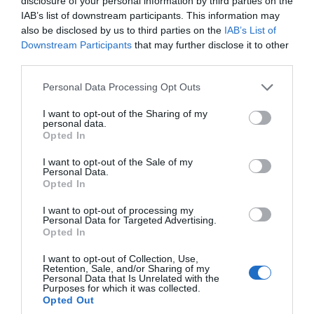
disclosure of your personal information by third parties on the
[Başkan Erdoğan ABD Başkanı
IAB’s list of downstream participants. This information may
also be disclosed by us to third parties on the
IAB’s List of
Donald Trump ile Basın Açıklaması]
Downstream Participants
that may further disclose it to other
third parties.
Bu süreçte yine aynı şekilde bizler
Please note that this website/app uses one or more Google
Personal Data Processing Opt Outs
İran Amerika sürecini nasıl bir
services and may gather and store information including but
düzleme kavuştururuz bunun gayreti
not limited to your visit or usage behaviour. You may click to
I want to opt-out of the Sharing of my
personal data.
grant or deny consent to Google and its third-party tags to
içerisindeyiz.
Opted In
use your data for below specified purposes in below Google
consent section.
I want to opt-out of the Sale of my
Elimizden geleni yapmak suretiyle
Personal Data.
Opted In
dünya barışına bir adım atalım diye
gerek şahsım gerek…
I want to opt-out of processing my
Personal Data for Targeted Advertising.
pic.twitter.com/y494yu0LJJ
—
Opted In
HAYRAN RTECANLI (@RTECanli)
I want to opt-out of Collection, Use,
July 7, 2026
Retention, Sale, and/or Sharing of my
Personal Data that Is Unrelated with the
Purposes for which it was collected.
Opted Out
Στις
19:30
, ο Αμερικανός πρόεδρος θα