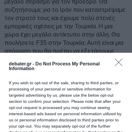
μεγάλο σεβασμό για τον πρόεδρο. Θα
συζητήσουμε για το Ιράν που καταστρέψαμε
τον στρατό τους και έχουμε πολύ στενές
εμπορικές σχέσεις με την Τουρκία. Η μια
χώρα έχει μεγάλο αντίκτυπο στην άλλη. Θα
πουλήσετε F35 στην Τουρκία; Αυτή είναι μια
απόφαση που θα πρέπει να εξετάσουμε
έχουμε πολύ καλή σχέση με την Τουρκία και
debater.gr -
Do Not Process My Personal
πολλοί σκέφτονται γιατί να μην το κάνουμε; Η
Information
Τουρκία υπήρξε πιο πιστή από άλλες χώρες.
If you wish to opt-out of the sale, sharing to third parties, or
Είναι ένα ενδεχόμενο που εξετάζουμε.”
processing of your personal or sensitive information for
targeted advertising by us, please use the below opt-out
Στη συνέχεια, ο Ρετζέπ Ταγίπ Ερντογάν είπε:
section to confirm your selection. Please note that after your
“Μιλάμε με τις ΗΠΑ για τα F35 εδώ και καιρό.
opt-out request is processed you may continue seeing
interest-based ads based on personal information utilized by
Μας τα είχε υποσχεθεί ο Πρόεδρος Τραμπ
us or personal information disclosed to third parties prior to
και ελπίζουμε να τιμήσει την υπόσχεσή του”.
your opt-out. You may separately opt-out of the further