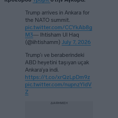
Trump arrives in Ankara for
the NATO summit.
pic.twitter.com/CCYkAb8g
M3
— Ihtisham Ul Haq
(@iihtishamm)
July 7, 2026
Trump’ı ve beraberindeki
ABD heyetini taşıyan uçak
Ankara’ya indi.
https://t.co/xrQzLpDm9z
pic.twitter.com/nupnzYldV
Z
ΔΙΑΦΗΜΙΣΗ