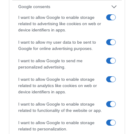
συμμετέχει στη δεξίωση και το
επίσημο
Google consents
Δείπνο
που θα παρατεθεί από τον Ερντογάν
I want to allow Google to enable storage
και τη σύζυγό του προς τιμήν των αρχηγών
related to advertising like cookies on web or
κρατών και κυβερνήσεων και των συζύγων
device identifiers in apps.
τους στο Προεδρικό Μέγαρο.
I want to allow my user data to be sent to
Google for online advertising purposes.
Another photo from the Trump–
Erdogan meeting.
I want to allow Google to send me
personalized advertising.
pic.twitter.com/8Rf4Ba5dqO
—
Clash Report (@clashreport)
July 7,
I want to allow Google to enable storage
2026
related to analytics like cookies on web or
device identifiers in apps.
Υπενθυμίζεται ότι αναχωρώντας από την
I want to allow Google to enable storage
Ουάσινγκτον για την Άγκυρα, ο πρόεδρος
related to functionality of the website or app.
Τραμπ είπε στους δημοσιογράφους ότι κάνει
I want to allow Google to enable storage
το ταξίδι για έναν λόγο: τον Τούρκο πρόεδρο.
related to personalization.
«Πάω εξαιτίας του Ερντογάν»
, ανέφερε,