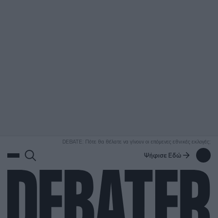
ΑΝΑΖΗΤΗΣΗ
DEBATE: Πότε θα θέλατε να γίνουν οι επόμενες εθνικές εκλογές;
Ψήφισε Εδώ