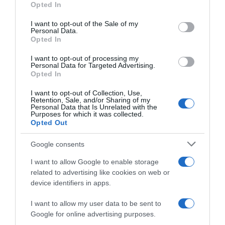
Opted In
use your data for below specified purposes in below Google
consent section.
I want to opt-out of the Sale of my
Personal Data.
Opted In
I want to opt-out of processing my
Personal Data for Targeted Advertising.
Opted In
I want to opt-out of Collection, Use,
Retention, Sale, and/or Sharing of my
Personal Data that Is Unrelated with the
Purposes for which it was collected.
Opted Out
Google consents
ΔΙΕΘΝΗ
I want to allow Google to enable storage
Εξαρθρώθηκε μεγάλο κύκλωμα
related to advertising like cookies on web or
device identifiers in apps.
διακινητών στην Ισπανία –
Μετέφεραν ναρκωτικά προς την
I want to allow my user data to be sent to
Αλγερία και μετανάστες προς την
Google for online advertising purposes.