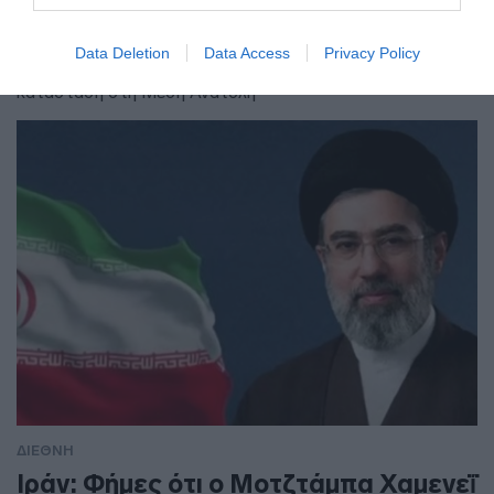
συμφωνία
Data Deletion
Data Access
Privacy Policy
Οι τρεις χώρες έχουν κοινές ανησυχίες για την χαώδη
κατάσταση στη Μέση Ανατολή
ΔΙΕΘΝΗ
Ιράν: Φήμες ότι ο Μοτζτάμπα Χαμενεΐ