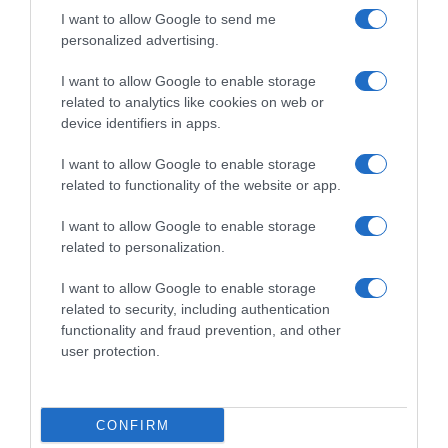
Ευρώπη
I want to allow Google to send me
personalized advertising.
Οι ισπανικές αρχές προχώρησαν σε 78 συλλήψεις - Πώς
γίνονταν οι επικίνδυνες θαλάσσιες διελεύσεις
I want to allow Google to enable storage
related to analytics like cookies on web or
device identifiers in apps.
I want to allow Google to enable storage
related to functionality of the website or app.
I want to allow Google to enable storage
related to personalization.
I want to allow Google to enable storage
related to security, including authentication
functionality and fraud prevention, and other
user protection.
ΔΙΕΘΝΗ
Η Σαουδική Αραβία, η Τουρκία και το
CONFIRM
Πακιστάν υπέγραψαν κοινή αμυντική