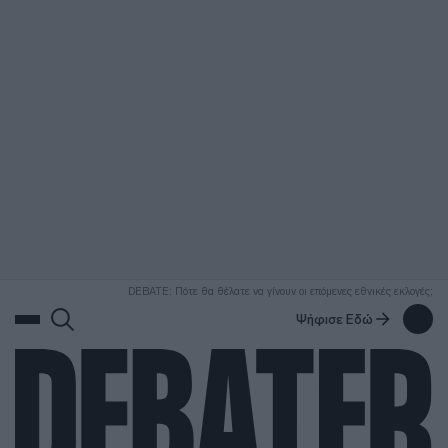
ΑΝΑΖΗΤΗΣΗ
DEBATE: Πότε θα θέλατε να γίνουν οι επόμενες εθνικές εκλογές;
Ψήφισε Εδώ