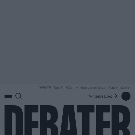
ΑΝΑΖΗΤΗΣΗ
DEBATE: Πότε θα θέλατε να γίνουν οι επόμενες εθνικές εκλογές;
Ψήφισε Εδώ