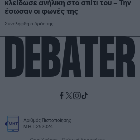
κλείδωσε ανήλικη στο σπίτι του – Την
έσωσαν οι φωνές της
Συνελήφθη ο δράστης
Αριθμός Πιστοποίησης
Μ.Η.Τ.252024
Όροι Χρήσης
Πολιτική Απορρήτου