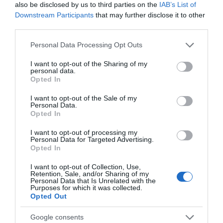
also be disclosed by us to third parties on the
IAB’s List of
Downstream Participants
that may further disclose it to other
third parties.
ΔΙΕΘΝΗ
Please note that this website/app uses one or more Google
Personal Data Processing Opt Outs
To Ιράν θα διατηρήσει τον αποκλεισμό
services and may gather and store information including but
των Στενών του Ορμούζ έως ότου οι
not limited to your visit or usage behaviour. You may click to
I want to opt-out of the Sharing of my
personal data.
ΗΠΑ αποδεχθούν “όλους” τους όρους
grant or deny consent to Google and its third-party tags to
Opted In
use your data for below specified purposes in below Google
της
consent section.
I want to opt-out of the Sale of my
Personal Data.
Τι δηλώνουν οι Φρουροί της Επανάστασης
Opted In
I want to opt-out of processing my
Personal Data for Targeted Advertising.
Opted In
I want to opt-out of Collection, Use,
Retention, Sale, and/or Sharing of my
Personal Data that Is Unrelated with the
Purposes for which it was collected.
Opted Out
Google consents