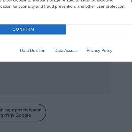
στην κατάκτηση μίας Ευρωλίγκας, ενός
cation functionality and fraud prevention, and other user protection.
Ελλάδας.
CONFIRM
Data Deletion
Data Access
Privacy Policy
η ως προτεινόμενη
ή στην Google