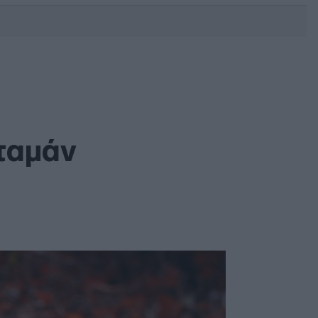
DEBATE: Πότε θα θέλατε να
γίνουν οι επόμενες εθνικές
εκλογές;
Αταμάν