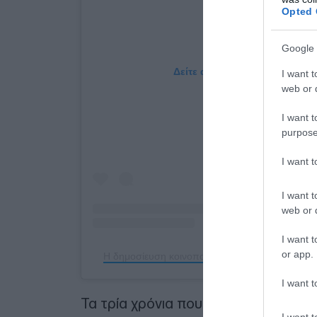
Opted 
Google 
Δείτε αυτή τη δημοσίευση στο
I want t
web or d
I want t
purpose
I want 
I want t
web or d
I want t
or app.
Η δημοσίευση κοινοποιήθηκε από το χρήστη P
I want t
Τα τρία χρόνια που ο Τούρκος τεχνι
I want t