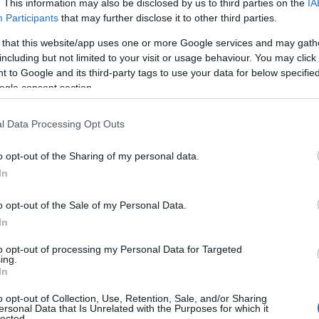
. This information may also be disclosed by us to third parties on the
IA
Participants
that may further disclose it to other third parties.
 that this website/app uses one or more Google services and may gath
including but not limited to your visit or usage behaviour. You may click 
 to Google and its third-party tags to use your data for below specifi
ogle consent section.
 η ανάρτηση της ΚΑΕ Παναθηναϊκός λίγο
l Data Processing Opt Outs
μεσα στις δυο πλευρές.
o opt-out of the Sharing of my personal data.
In
o opt-out of the Sale of my Personal Data.
In
to opt-out of processing my Personal Data for Targeted
ing.
In
o opt-out of Collection, Use, Retention, Sale, and/or Sharing
ersonal Data that Is Unrelated with the Purposes for which it
lected.