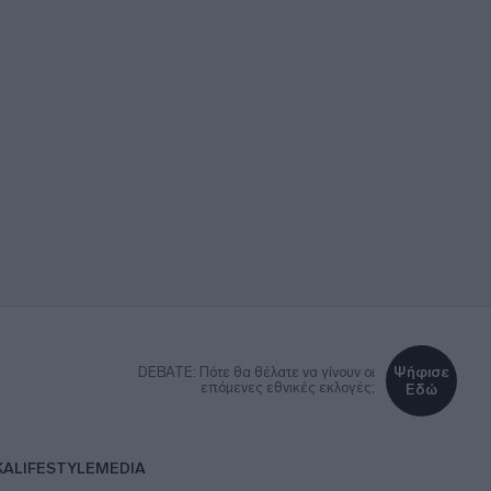
Ψήφισε
DEBATE: Πότε θα θέλατε να γίνουν οι
επόμενες εθνικές εκλογές;
Εδώ
ΚΑ
LIFESTYLE
MEDIA