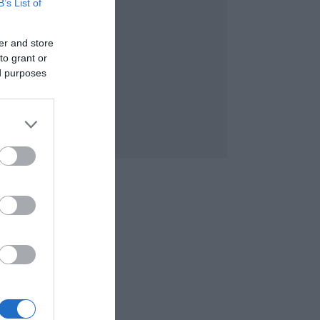
B’s List of
er and store
to grant or
ed purposes