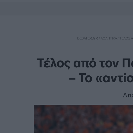
DEBATER.GR
/
ΑΘΛΗΤΙΚΑ
/
ΤΈΛΟΣ Α
Τέλος από τον Π
– Το «αντί
Απο