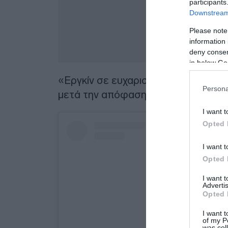
participants
Downstream 
Please note
information 
deny consent
in below Go
«Εργκίν σε ευχαριστούμε» ανέφερε
Persona
μετά την απόφαση που πάρθηκε ανά
I want t
Opted 
I want t
Opted 
I want 
Advertis
Opted 
I want t
of my P
was col