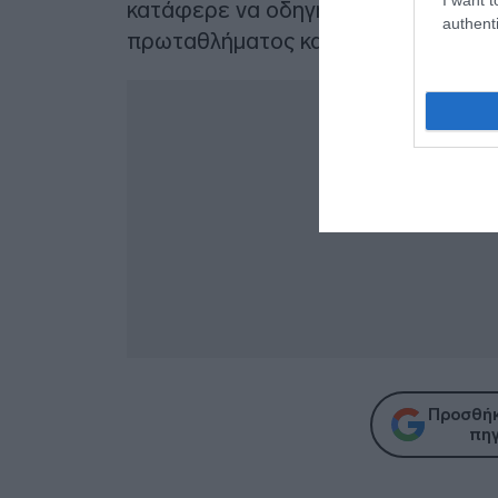
κατάφερε να οδηγήσει τον σύλλογο 
authenti
πρωταθλήματος και δύο Κυπέλλων 
Προσθήκ
πηγ