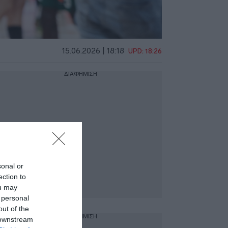
15.06.2026 | 18:18
UPD: 18:26
ΔΙΑΦΗΜΙΣΗ
sonal or
ection to
ou may
 personal
out of the
ΔΙΑΦΗΜΙΣΗ
 downstream