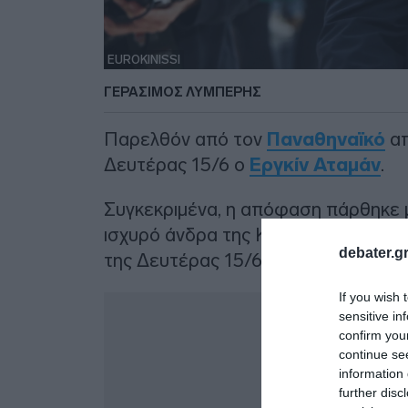
EUROKINISSI
ΓΕΡΆΣΙΜΟΣ ΛΥΜΠΈΡΗΣ
Παρελθόν από τον
Παναθηναϊκό
απ
Δευτέρας 15/6 ο
Εργκίν Αταμάν
.
Συγκεκριμένα, η απόφαση πάρθηκε μ
ισχυρό άνδρα της ΚΑΕ Παναθηναϊκό
debater.gr
της Δευτέρας 15/6.
If you wish 
Δ
sensitive in
confirm you
continue se
information 
further disc