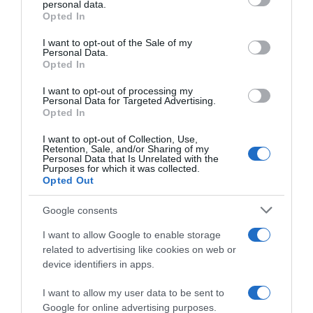
personal data.
grant or deny consent to Google and its third-party tags to
Opted In
use your data for below specified purposes in below Google
consent section.
I want to opt-out of the Sale of my
Personal Data.
Opted In
I want to opt-out of processing my
Personal Data for Targeted Advertising.
Opted In
ΕΛΛΑΔΑ
I want to opt-out of Collection, Use,
Retention, Sale, and/or Sharing of my
Δείτε τις προσπάθειες χελώνας να
Personal Data that Is Unrelated with the
γεννήσει σε παραλία της Ρόδου – Η
Purposes for which it was collected.
Opted Out
προειδοποίηση των κατοίκων (βίντεο)
Google consents
Το ζώο δεν τα κατάφερε και αναμένεται να επιστρέψει
I want to allow Google to enable storage
related to advertising like cookies on web or
device identifiers in apps.
I want to allow my user data to be sent to
Google for online advertising purposes.