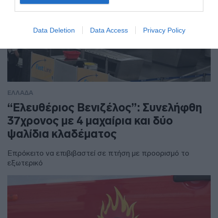
Data Deletion
Data Access
Privacy Policy
ΕΛΛΑΔΑ
“Ελευθέριος Βενιζέλος”: Συνελήφθη
37χρονος με 4 μαχαίρια και δύο
ψαλίδια κλαδέματος
Επρόκειτο να επιβιβαστεί σε πτήση με προορισμό το
εξωτερικό