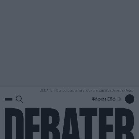
ΑΝΑΖΗΤΗΣΗ
DEBATE: Πότε θα θέλατε να γίνουν οι επόμενες εθνικές εκλογές;
Ψήφισε Εδώ