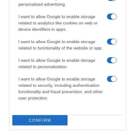
personalized advertising.
Ουκρανία: Οι οικογένειες με παιδιά
διατάχθηκαν να εκκενώσουν το
I want to allow Google to enable storage
related to analytics like cookies on web or
Κραματόρσκ
device identifiers in apps.
ΗΠΑ: Ο Ζούκερμπεργκ απολογήθηκε στην
I want to allow Google to enable storage
Ινδία για λάθη και περιεχόμενο της Meta
related to functionality of the website or app.
Χαλκιδική: Εντός ορίων τα αποτελέσματα
I want to allow Google to enable storage
από τις πρώτες μικροβιολογικές αναλύσεις
related to personalization.
στο πόσιμο νερό
I want to allow Google to enable storage
related to security, including authentication
Ακολούθησε το debater.gr στο
Google News
functionality and fraud prevention, and other
και μάθετε πρώτοι όλες τις ειδήσεις
user protection.
Share
Tweet
CONFIRM
ΠΑΧΥΣΑΡΚΙΑ