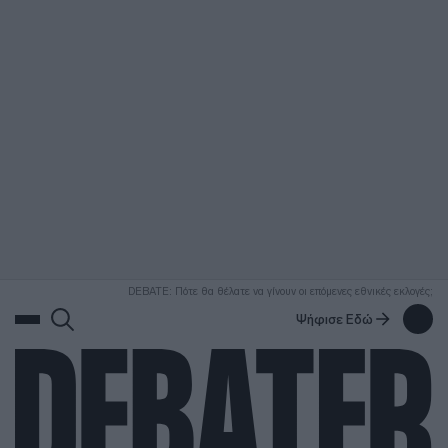
ΑΝΑΖΗΤΗΣΗ
DEBATE: Πότε θα θέλατε να γίνουν οι επόμενες εθνικές εκλογές;
Ψήφισε Εδώ