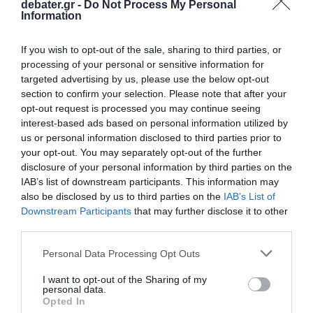
debater.gr -
Do Not Process My Personal
Information
Οι μέχρι τώρα μελέτες δείχνουν ότι
If you wish to opt-out of the sale, sharing to third parties, or
σημαντικό μέρος του βάρους μπορεί να
processing of your personal or sensitive information for
επανέλθει
. Αυτό σημαίνει ότι οι θεραπείες
targeted advertising by us, please use the below opt-out
αυτές πιθανόν να χρειάζονται μακροχρόνια ή
section to confirm your selection. Please note that after your
opt-out request is processed you may continue seeing
ακόμη και συνεχόμενη χρήση, κάτι που φέρνει
interest-based ads based on personal information utilized by
στο προσκήνιο ζητήματα κόστους,
us or personal information disclosed to third parties prior to
πρόσβασης και συμμόρφωσης.
your opt-out. You may separately opt-out of the further
disclosure of your personal information by third parties on the
IAB’s list of downstream participants. This information may
Οι επιστήμονες ωστόσο δεν γνωρίζουν
also be disclosed by us to third parties on the
IAB’s List of
ακόμη με βεβαιότητα ποιοι ασθενείς θα
Downstream Participants
that may further disclose it to other
ωφεληθούν περισσότερο, για πόσο καιρό
third parties.
πρέπει να λαμβάνουν αυτά τα φάρμακα και
Please note that this website/app uses one or more Google
Personal Data Processing Opt Outs
ποιο είναι το βέλτιστο μακροχρόνιο σχήμα.
services and may gather and store information including but
not limited to your visit or usage behaviour. You may click to
I want to opt-out of the Sharing of my
personal data.
grant or deny consent to Google and its third-party tags to
ΔΙΑΦΗΜΙΣΗ
Opted In
use your data for below specified purposes in below Google