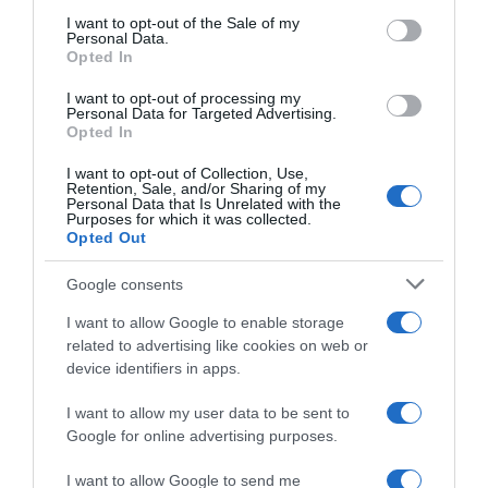
consent section.
I want to opt-out of the Sale of my
Personal Data.
Opted In
I want to opt-out of processing my
Personal Data for Targeted Advertising.
Opted In
I want to opt-out of Collection, Use,
Retention, Sale, and/or Sharing of my
Personal Data that Is Unrelated with the
Purposes for which it was collected.
Opted Out
Google consents
Προσθήκη ως προτεινόμενη
πηγή στην Google
I want to allow Google to enable storage
related to advertising like cookies on web or
device identifiers in apps.
Ειδήσεις σήμερα
I want to allow my user data to be sent to
Google for online advertising purposes.
Αυστρία: Νέο ρεκόρ υψηλής θερμοκρασίας,
με 41,2 βαθμούς Κελσίου
I want to allow Google to send me