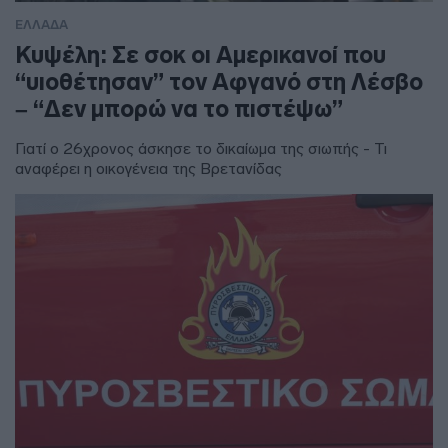
ΕΛΛΑΔΑ
Κυψέλη: Σε σοκ οι Αμερικανοί που
“υιοθέτησαν” τον Αφγανό στη Λέσβο
– “Δεν μπορώ να το πιστέψω”
Γιατί ο 26χρονος άσκησε το δικαίωμα της σιωπής - Τι
αναφέρει η οικογένεια της Βρετανίδας