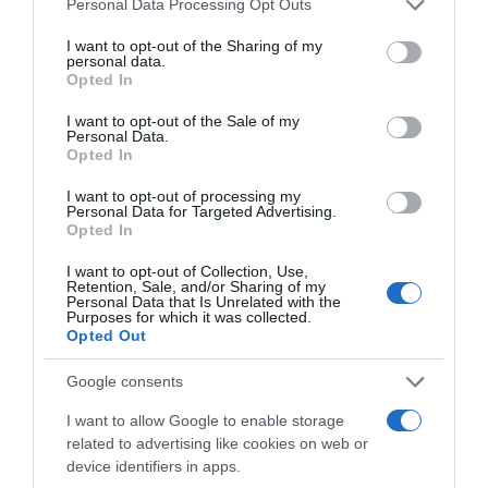
Personal Data Processing Opt Outs
services and may gather and store information including but
not limited to your visit or usage behaviour. You may click to
I want to opt-out of the Sharing of my
Ειδήσεις σήμερα
personal data.
grant or deny consent to Google and its third-party tags to
Opted In
use your data for below specified purposes in below Google
Πέθανε σε ηλικία 26 ετών η influencer
consent section.
I want to opt-out of the Sale of my
Σίντνεϊ Τάουλ – Kατέγραφε τη ζωή της με
Personal Data.
Opted In
τον καρκίνο
I want to opt-out of processing my
Μοσχάτο: Καταστράφηκε ολοσχερώς το
Personal Data for Targeted Advertising.
Opted In
εγκαταλελειμμένο κτίριο που τυλίχθηκε
στις φλόγες (βίντεο)
I want to opt-out of Collection, Use,
Retention, Sale, and/or Sharing of my
Personal Data that Is Unrelated with the
Κυψέλη: Σε σοκ οι Αμερικανοί που
Purposes for which it was collected.
“υιοθέτησαν” τον Αφγανό στη Λέσβο –
Opted Out
“Δεν μπορώ να το πιστέψω”
Google consents
Δύο συλλήψεις για τις πυρκαγιές σε Σκύρο
I want to allow Google to enable storage
και Λακωνία – Προκλήθηκαν από γεννήτρια
related to advertising like cookies on web or
και ψησταριά
device identifiers in apps.