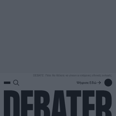
ΑΝΑΖΗΤΗΣΗ
DEBATE: Πότε θα θέλατε να γίνουν οι επόμενες εθνικές εκλογές;
Ψήφισε Εδώ