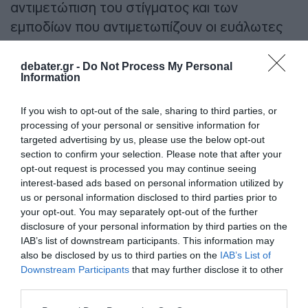
αντιμετώπιση του στίγματος και των
εμποδίων που αντιμετωπίζουν οι ευάλωτες
κοινωνικές ομάδες.
debater.gr -
Do Not Process My Personal
ΔΙΑΦΗΜΙΣΗ
Information
If you wish to opt-out of the sale, sharing to third parties, or
processing of your personal or sensitive information for
targeted advertising by us, please use the below opt-out
section to confirm your selection. Please note that after your
opt-out request is processed you may continue seeing
interest-based ads based on personal information utilized by
us or personal information disclosed to third parties prior to
your opt-out. You may separately opt-out of the further
disclosure of your personal information by third parties on the
IAB’s list of downstream participants. This information may
also be disclosed by us to third parties on the
IAB’s List of
Downstream Participants
that may further disclose it to other
Προσθήκη ως προτεινόμενη
third parties.
πηγή στην Google
Please note that this website/app uses one or more Google