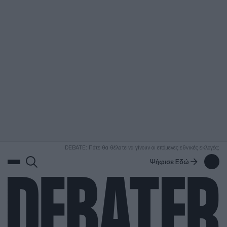
ΑΝΑΖΗΤΗΣΗ
DEBATE: Πότε θα θέλατε να γίνουν οι επόμενες εθνικές εκλογές;
Ψήφισε Εδώ