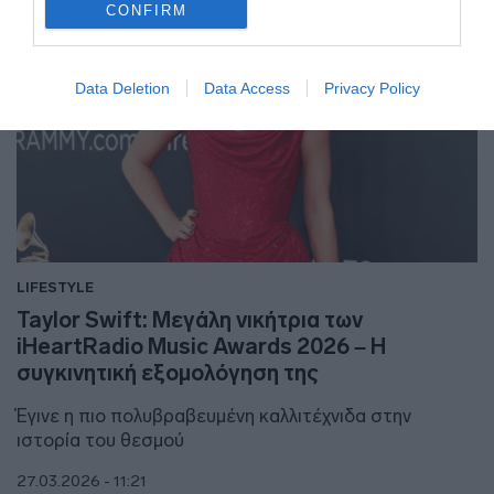
CONFIRM
Data Deletion
Data Access
Privacy Policy
LIFESTYLE
Taylor Swift: Μεγάλη νικήτρια των
iHeartRadio Music Awards 2026 – Η
συγκινητική εξομολόγηση της
Έγινε η πιο πολυβραβευμένη καλλιτέχνιδα στην
ιστορία του θεσμού
27.03.2026 - 11:21