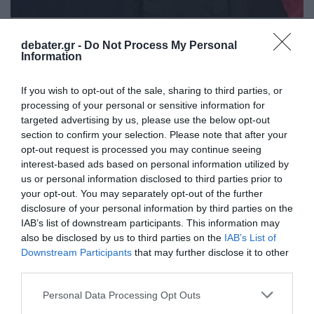
LIFESTYLE
debater.gr -
Do Not Process My Personal
Έντι Μέρφι: Έλαβε το 51o βραβείο Συνολικής
Information
Προσφοράς του AFI – Η συγκίνηση του
ηθοποιού (vid)
If you wish to opt-out of the sale, sharing to third parties, or
processing of your personal or sensitive information for
Η απονομή πραγματοποιήθηκε στο Θέατρο Dolby του
targeted advertising by us, please use the below opt-out
Λος Άντζελες το Σάββατο 18 Απριλίου
section to confirm your selection. Please note that after your
opt-out request is processed you may continue seeing
20.04.2026 - 12:47
interest-based ads based on personal information utilized by
us or personal information disclosed to third parties prior to
your opt-out. You may separately opt-out of the further
disclosure of your personal information by third parties on the
IAB’s list of downstream participants. This information may
also be disclosed by us to third parties on the
IAB’s List of
Downstream Participants
that may further disclose it to other
third parties.
Please note that this website/app uses one or more Google
Personal Data Processing Opt Outs
services and may gather and store information including but