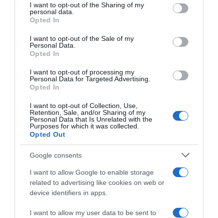
not limited to your visit or usage behaviour. You may click to
I want to opt-out of the Sharing of my
personal data.
grant or deny consent to Google and its third-party tags to
Opted In
use your data for below specified purposes in below Google
consent section.
I want to opt-out of the Sale of my
Personal Data.
Opted In
LIFESTYLE
Όσκαρ: Ανακοινώθηκαν οι ημερομηνίες για τις
I want to opt-out of processing my
Personal Data for Targeted Advertising.
διοργανώσεις του 2027 και του 2028 – Πότε
Opted In
& πού θα γίνουν
I want to opt-out of Collection, Use,
Retention, Sale, and/or Sharing of my
Θα είναι οι 2 τελευταίες χρονιές που η διοργάνωση θα
Personal Data that Is Unrelated with the
μεταδοθεί από το ABC
Purposes for which it was collected.
Opted Out
08.04.2026 - 14:44
Google consents
I want to allow Google to enable storage
related to advertising like cookies on web or
device identifiers in apps.
I want to allow my user data to be sent to