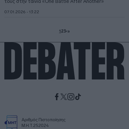
τους στην ταινία «One Battle After Another»
07.01.2026 - 13:22
1
2
3
›
»
Αριθμός Πιστοποίησης
Μ.Η.Τ.252024