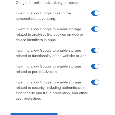
Google for online advertising purposes.
I want to allow Google to send me
personalized advertising.
I want to allow Google to enable storage
related to analytics like cookies on web or
device identifiers in apps.
LIFESTYLE
I want to allow Google to enable storage
Ελένη Φουρέιρα: Υποψήφια στα Berlin Music
related to functionality of the website or app.
Awards – Διεκδικεί το βραβείο στην
I want to allow Google to enable storage
κατηγορία Best Performer
related to personalization.
Το όνομά της φιγουράρει ανάμεσα σε παγκοσμίου
I want to allow Google to enable storage
φήμης stars
related to security, including authentication
functionality and fraud prevention, and other
03.04.2026 - 16:19
user protection.