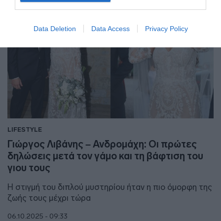
Data Deletion
Data Access
Privacy Policy
LIFESTYLE
Γιώργος Λιβάνης – Ανδρομάχη: Οι πρώτες
δηλώσεις μετά τον γάμο και τη βάφτιση του
γιου τους
Η στιγμή του διπλού μυστηρίου ήταν η πιο όμορφη της
ζωής τους μέχρι τώρα
06.10.2025 - 09:33