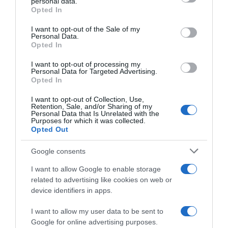
personal data.
grant or deny consent to Google and its third-party tags to
Opted In
use your data for below specified purposes in below Google
consent section.
I want to opt-out of the Sale of my
Personal Data.
Opted In
I want to opt-out of processing my
Personal Data for Targeted Advertising.
LIFESTYLE
Opted In
Η Ιωάννα Τούνη μοιράστηκε στιγμές από τη
βάφτιση στη Μύκονο – «Να είμαστε πάντα
I want to opt-out of Collection, Use,
Retention, Sale, and/or Sharing of my
μαζί, ενωμένες και αγαπημένες»
Personal Data that Is Unrelated with the
Purposes for which it was collected.
Opted Out
«Φίλες που έγιναν οικογένεια»
11.10.2025 - 18:35
Google consents
I want to allow Google to enable storage
related to advertising like cookies on web or
device identifiers in apps.
I want to allow my user data to be sent to
Google for online advertising purposes.