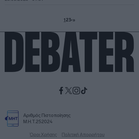
1
2
3
›
»
Αριθμός Πιστοποίησης
Μ.Η.Τ.252024
Όροι Χρήσης
Πολιτική Απορρήτου