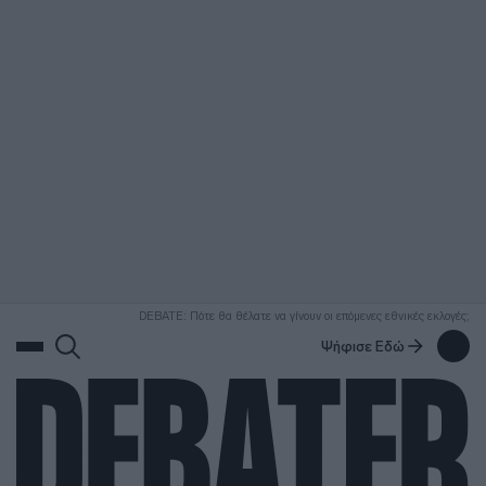
ΑΝΑΖΗΤΗΣΗ
DEBATE: Πότε θα θέλατε να γίνουν οι επόμενες εθνικές εκλογές;
Ψήφισε Εδώ