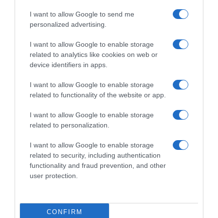
I want to allow Google to send me
personalized advertising.
I want to allow Google to enable storage
related to analytics like cookies on web or
device identifiers in apps.
I want to allow Google to enable storage
LIFESTYLE
related to functionality of the website or app.
Ιωάννα Τούνη: Έγινε νονά στη Μύκονο – Το
I want to allow Google to enable storage
φωτογραφικό άλμπουμ της λαμπερής
related to personalization.
βάφτισης (pics)
I want to allow Google to enable storage
Η influencer έζησε ένα από τα πιο ιδιαίτερα
related to security, including authentication
Σαββατοκύριακα της ζωής της
functionality and fraud prevention, and other
user protection.
06.10.2025 - 10:34
CONFIRM