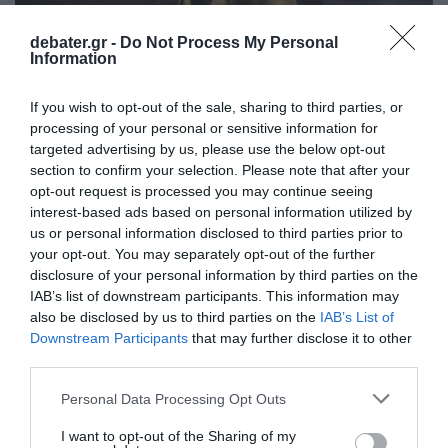
debater.gr -
Do Not Process My Personal
Information
LIFESTYLE
If you wish to opt-out of the sale, sharing to third parties, or
Θοδωρής Φέρρης: Έγινε νονός ο
processing of your personal or sensitive information for
τραγουδιστής – Βάφτισε την κόρη φιλικού
targeted advertising by us, please use the below opt-out
του ζευγαριού (pics)
section to confirm your selection. Please note that after your
opt-out request is processed you may continue seeing
Η νεοφώτιστη πήρε το όνομα Άννα
interest-based ads based on personal information utilized by
us or personal information disclosed to third parties prior to
13.10.2025 - 11:00
your opt-out. You may separately opt-out of the further
disclosure of your personal information by third parties on the
IAB’s list of downstream participants. This information may
also be disclosed by us to third parties on the
IAB’s List of
Downstream Participants
that may further disclose it to other
third parties.
Please note that this website/app uses one or more Google
Personal Data Processing Opt Outs
services and may gather and store information including but
not limited to your visit or usage behaviour. You may click to
I want to opt-out of the Sharing of my