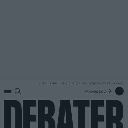
ΑΝΑΖΗΤΗΣΗ
DEBATE: Πότε θα θέλατε να γίνουν οι επόμενες εθνικές εκλογές;
Ψήφισε Εδώ