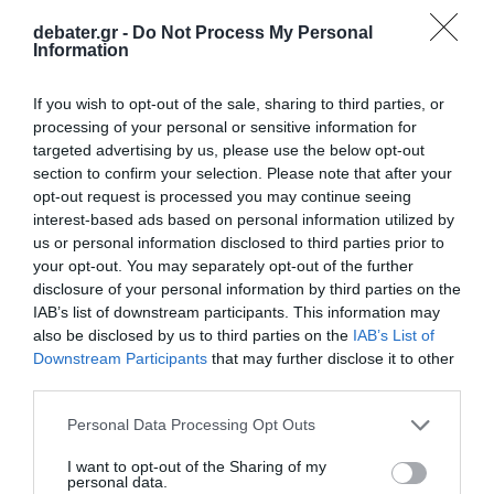
11.09.2025 - 20:23
debater.gr -
Do Not Process My Personal
Information
If you wish to opt-out of the sale, sharing to third parties, or
processing of your personal or sensitive information for
targeted advertising by us, please use the below opt-out
section to confirm your selection. Please note that after your
opt-out request is processed you may continue seeing
interest-based ads based on personal information utilized by
us or personal information disclosed to third parties prior to
your opt-out. You may separately opt-out of the further
disclosure of your personal information by third parties on the
IAB’s list of downstream participants. This information may
also be disclosed by us to third parties on the
IAB’s List of
Downstream Participants
that may further disclose it to other
third parties.
ΑΘΛΗΤΙΚΑ
Ελλάδα – Τουρκία: Δεν προπονήθηκε ο
Please note that this website/app uses one or more Google
Personal Data Processing Opt Outs
services and may gather and store information including but
Οσμάν ενόψει του ημιτελικού του EuroBasket
not limited to your visit or usage behaviour. You may click to
I want to opt-out of the Sharing of my
2025
personal data.
grant or deny consent to Google and its third-party tags to