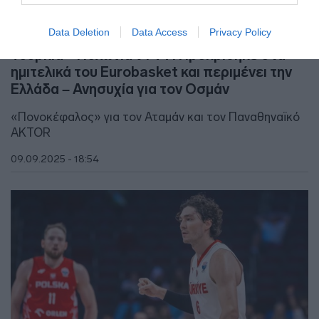
Data Deletion
Data Access
Privacy Policy
ΑΘΛΗΤΙΚΑ
Τουρκία – Πολωνία 91-77: Προκρίθηκε στα
ημιτελικά του Eurobasket και περιμένει την
Ελλάδα – Ανησυχία για τον Οσμάν
«Πονοκέφαλος» για τον Αταμάν και τον Παναθηναϊκό
AKTOR
09.09.2025 - 18:54