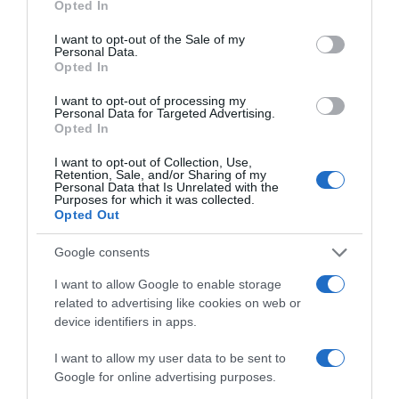
Opted In
use your data for below specified purposes in below Google
Αγωνία για τη συμμετοχή του στην αναμέτρηση με την
consent section.
Ελλάδα
I want to opt-out of the Sale of my
Personal Data.
Opted In
11.09.2025 - 18:44
I want to opt-out of processing my
Personal Data for Targeted Advertising.
Opted In
I want to opt-out of Collection, Use,
Retention, Sale, and/or Sharing of my
Personal Data that Is Unrelated with the
Purposes for which it was collected.
Opted Out
Google consents
I want to allow Google to enable storage
related to advertising like cookies on web or
device identifiers in apps.
I want to allow my user data to be sent to
Google for online advertising purposes.
ΑΘΛΗΤΙΚΑ