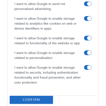
Αταμάν για Οσμάν: “Αν παίζαμε σήμερα ή
I want to allow Google to send me
αύριο δεν θα αγωνιζόταν, είναι σοβαρός ο
personalized advertising.
τραυματισμός του”
I want to allow Google to enable storage
Αναφέρθηκε στον τραυματισμού του Οσμάν ο
related to analytics like cookies on web or
Τούρκος προπονητής
device identifiers in apps.
10.09.2025 - 16:17
I want to allow Google to enable storage
related to functionality of the website or app.
I want to allow Google to enable storage
related to personalization.
I want to allow Google to enable storage
related to security, including authentication
functionality and fraud prevention, and other
user protection.
CONFIRM