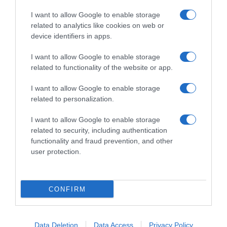
I want to allow Google to enable storage
related to analytics like cookies on web or
device identifiers in apps.
I want to allow Google to enable storage
related to functionality of the website or app.
I want to allow Google to enable storage
related to personalization.
ΕΛΛΑΔΑ
I want to allow Google to enable storage
Πυροσβεστική: 31 αγροτοδασικές πυρκαγιές
related to security, including authentication
το τελευταίο 24ωρο
functionality and fraud prevention, and other
user protection.
Οι 26 αντιμετωπίστηκαν άμεσα, στο αρχικό τους
στάδιο
09.09.2025 - 22:11
CONFIRM
Data Deletion
Data Access
Privacy Policy