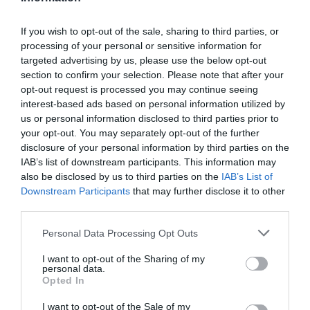
If you wish to opt-out of the sale, sharing to third parties, or
processing of your personal or sensitive information for
targeted advertising by us, please use the below opt-out
section to confirm your selection. Please note that after your
opt-out request is processed you may continue seeing
ΟΙΚΟΝΟΜΙΑ
interest-based ads based on personal information utilized by
Δασικές πυρκαγιές 2025: Σε 8,85 εκατ. ευρώ
us or personal information disclosed to third parties prior to
εκτιμώνται οι αποζημιώσεις των
your opt-out. You may separately opt-out of the further
disclosure of your personal information by third parties on the
ασφαλιστικών επιχειρήσεων
IAB’s list of downstream participants. This information may
also be disclosed by us to third parties on the
IAB’s List of
Αναφέρθηκαν συνολικά 229 ζημιές
Downstream Participants
that may further disclose it to other
23.10.2025 - 14:05
third parties.
Please note that this website/app uses one or more Google
Personal Data Processing Opt Outs
services and may gather and store information including but
not limited to your visit or usage behaviour. You may click to
I want to opt-out of the Sharing of my
personal data.
grant or deny consent to Google and its third-party tags to
Opted In
use your data for below specified purposes in below Google
consent section.
I want to opt-out of the Sale of my