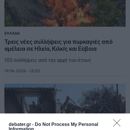
ΕΛΛΑΔΑ
Τρεις νέες συλλήψεις για πυρκαγιές από
αμέλεια σε Ηλεία, Κιλκίς και Εύβοια
103 συλλήψεις από την αρχή του έτους
19.06.2026 - 12:02
debater.gr -
Do Not Process My Personal
Information