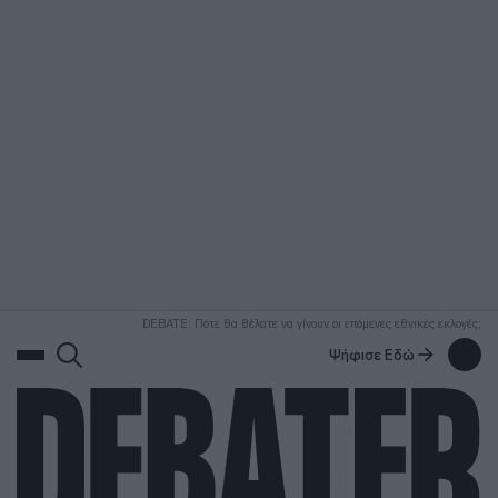
ΑΝΑΖΗΤΗΣΗ
DEBATE: Πότε θα θέλατε να γίνουν οι επόμενες εθνικές εκλογές;
Ψήφισε Εδώ