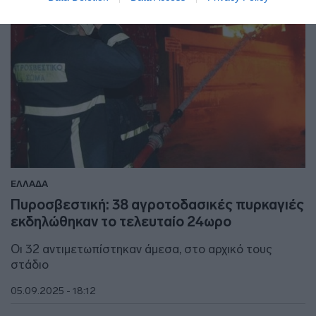
ΕΛΛΑΔΑ
Πυροσβεστική: 38 αγροτοδασικές πυρκαγιές
εκδηλώθηκαν το τελευταίο 24ωρο
Οι 32 αντιμετωπίστηκαν άμεσα, στο αρχικό τους
στάδιο
05.09.2025 - 18:12