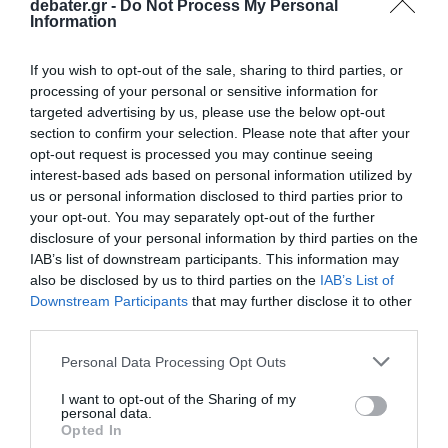
debater.gr -
Do Not Process My Personal
Information
If you wish to opt-out of the sale, sharing to third parties, or
ΕΛΛΑΔΑ
processing of your personal or sensitive information for
Έρευνα ΕΑΕΕ: Εξέλιξη ποσοστού πλήθους
targeted advertising by us, please use the below opt-out
ασφαλιστηρίων συμβολαίων οχημάτων με
section to confirm your selection. Please note that after your
κάλυψη φυσικών καταστροφών
opt-out request is processed you may continue seeing
interest-based ads based on personal information utilized by
Για την έρευνα ελήφθησαν στοιχεία από 29
us or personal information disclosed to third parties prior to
ασφαλιστικές επιχειρήσεις
your opt-out. You may separately opt-out of the further
disclosure of your personal information by third parties on the
06.11.2025 - 16:46
IAB’s list of downstream participants. This information may
also be disclosed by us to third parties on the
IAB’s List of
Downstream Participants
that may further disclose it to other
third parties.
Please note that this website/app uses one or more Google
Personal Data Processing Opt Outs
services and may gather and store information including but
not limited to your visit or usage behaviour. You may click to
I want to opt-out of the Sharing of my
personal data.
grant or deny consent to Google and its third-party tags to
Opted In
use your data for below specified purposes in below Google