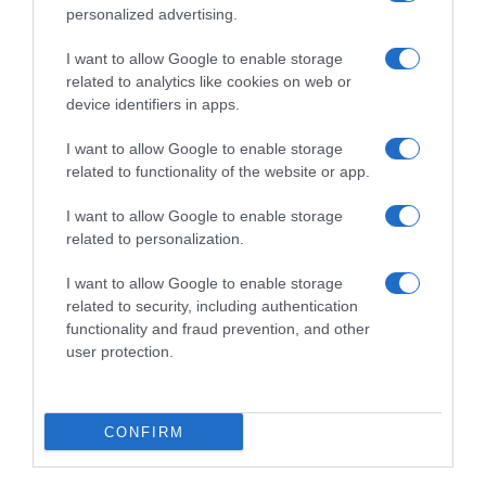
personalized advertising.
I want to allow Google to enable storage
related to analytics like cookies on web or
device identifiers in apps.
I want to allow Google to enable storage
related to functionality of the website or app.
ΟΙΚΟΝΟΜΙΑ
Αυξάνεται η ασφάλιση οχημάτων με κάλυψη
I want to allow Google to enable storage
για τους κινδύνους δασικής πυρκαγιάς και
related to personalization.
πλημμύρας
I want to allow Google to enable storage
Ανήλθε στο 36,3% στο τέλος Αυγούστου, από 27,5%
related to security, including authentication
τον Ιούνιο
functionality and fraud prevention, and other
user protection.
13.10.2025 - 15:46
CONFIRM