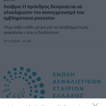
Λούβρο: Η πρόεδρος δεσμεύεται να
ολοκληρώσει τον εκσυγχρονισμό του
εμβληματικού μουσείου
«Έχω λάβει κάθε μέτρο για τα προβλήματά μας
ασφαλείας» λέει η δευθύντρια
07.11.2025 - 14:29