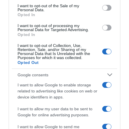
consent section.
I want to opt-out of the Sale of my
Personal Data.
Opted In
I want to opt-out of processing my
Personal Data for Targeted Advertising.
Opted In
ΕΛΛΑΔΑ
I want to opt-out of Collection, Use,
H ΕΑΕΕ στηρίζει και φέτος τη Διεύθυνση
Retention, Sale, and/or Sharing of my
Personal Data that Is Unrelated with the
Τροχαίας Αττικής με δωρεά αλκοολομέτρων
Purposes for which it was collected.
Opted Out
Με στόχο την οδική ασφάλεια
Google consents
30.10.2025 - 15:51
I want to allow Google to enable storage
related to advertising like cookies on web or
device identifiers in apps.
I want to allow my user data to be sent to
Google for online advertising purposes.
I want to allow Google to send me