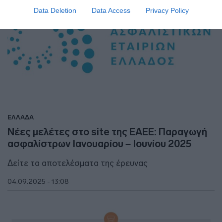
Data Deletion
Data Access
Privacy Policy
ΕΛΛΑΔΑ
Νέες μελέτες στο site της ΕΑΕΕ: Παραγωγή
ασφαλίστρων Ιανουαρίου – Ιουνίου 2025
Δείτε τα αποτελέσματα της έρευνας
04.09.2025 - 13:08