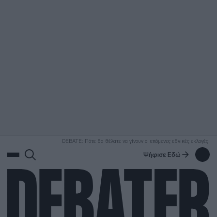
ΑΝΑΖΗΤΗΣΗ
DEBATE: Πότε θα θέλατε να γίνουν οι επόμενες εθνικές εκλογές;
Ψήφισε Εδώ