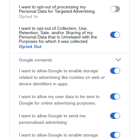
I want to opt-out of processing my
Personal Data for Targeted Advertising.
Opted In
I want to opt-out of Collection, Use,
ΕΛΛΑΔΑ
Retention, Sale, and/or Sharing of my
Personal Data that Is Unrelated with the
Έφεση κατά του βουλεύματος
Purposes for which it was collected.
αποφυλάκισης του Μιχαλολιάκου – Το
Opted Out
σκεπτικό
Google consents
Από τον εισαγγελέα Εφετών Λαμίας Νικήτα Θεολογίδη
I want to allow Google to enable storage
08.05.2024 - 15:41
related to advertising like cookies on web or
device identifiers in apps.
I want to allow my user data to be sent to
Google for online advertising purposes.
I want to allow Google to send me
personalized advertising.
I want to allow Google to enable storage