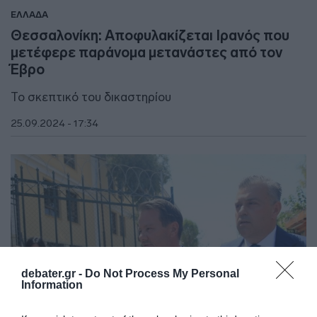
ΕΛΛΑΔΑ
Θεσσαλονίκη: Αποφυλακίζεται Ιρανός που
μετέφερε παράνομα μετανάστες από τον
Έβρο
Το σκεπτικό του δικαστηρίου
25.09.2024 - 17:34
debater.gr -
Do Not Process My Personal
Information