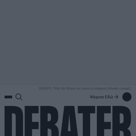
ΑΝΑΖΗΤΗΣΗ
DEBATE: Πότε θα θέλατε να γίνουν οι επόμενες εθνικές εκλογές;
Ψήφισε Εδώ