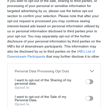
If you wish to opt-out of the sale, sharing to third parties, or
processing of your personal or sensitive information for
targeted advertising by us, please use the below opt-out
section to confirm your selection. Please note that after your
ΕΛΛΑΔΑ
opt-out request is processed you may continue seeing
Παραμένει στη φυλακή ο Απόστολος Λύτρας:
interest-based ads based on personal information utilized by
Δεν έγινε δεκτό το αίτημα για “βραχιολάκι”
us or personal information disclosed to third parties prior to
your opt-out. You may separately opt-out of the further
Κατά πλειοψηφία η απόφαση
disclosure of your personal information by third parties on the
IAB’s list of downstream participants. This information may
16.07.2024 - 14:32
also be disclosed by us to third parties on the
IAB’s List of
Downstream Participants
that may further disclose it to other
third parties.
Please note that this website/app uses one or more Google
Personal Data Processing Opt Outs
services and may gather and store information including but
not limited to your visit or usage behaviour. You may click to
I want to opt-out of the Sharing of my
personal data.
grant or deny consent to Google and its third-party tags to
Opted In
use your data for below specified purposes in below Google
consent section.
I want to opt-out of the Sale of my
Personal Data.
Opted In