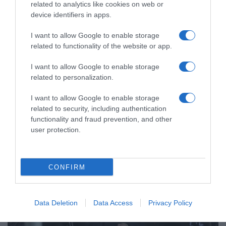
related to analytics like cookies on web or
device identifiers in apps.
I want to allow Google to enable storage
related to functionality of the website or app.
I want to allow Google to enable storage
ΕΛΛΑΔΑ
related to personalization.
Αποφυλάκιση Νίκου Μιχαλολιάκου: Έφεση
από τον Εισαγγελέα Εφετών Λαμίας
I want to allow Google to enable storage
related to security, including authentication
Το σκεπτικό για την αποφυλάκισή του
functionality and fraud prevention, and other
user protection.
02.05.2024 - 19:37
CONFIRM
Data Deletion
Data Access
Privacy Policy