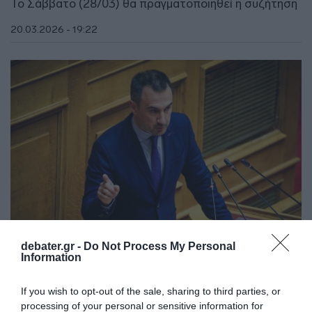
Το Σάββατο (28/03) θα πραγματοποιηθεί η συζήτηση
20.03.2026 - 19:22
debater.gr -
Do Not Process My Personal
Information
ΠΟΛΙΤΙΚΗ
Νέα Αριστερά: Αποχωρεί ο Αλέξης Χαρίτσης
If you wish to opt-out of the sale, sharing to third parties, or
από πρόεδρος – Σύσκεψη για το μέλλον της
processing of your personal or sensitive information for