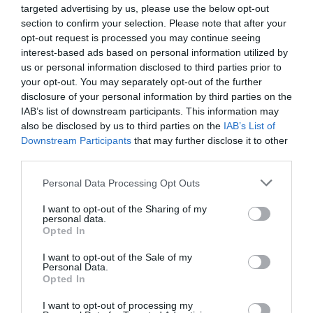
targeted advertising by us, please use the below opt-out
παράταξης
section to confirm your selection. Please note that after your
Θα παραμείνει βουλευτής του κόμματος σύμφωνα με
opt-out request is processed you may continue seeing
interest-based ads based on personal information utilized by
πληροφορίες
us or personal information disclosed to third parties prior to
20.03.2026 - 15:58
your opt-out. You may separately opt-out of the further
disclosure of your personal information by third parties on the
IAB’s list of downstream participants. This information may
also be disclosed by us to third parties on the
IAB’s List of
Downstream Participants
that may further disclose it to other
third parties.
Please note that this website/app uses one or more Google
Personal Data Processing Opt Outs
services and may gather and store information including but
not limited to your visit or usage behaviour. You may click to
I want to opt-out of the Sharing of my
personal data.
grant or deny consent to Google and its third-party tags to
Opted In
use your data for below specified purposes in below Google
consent section.
I want to opt-out of the Sale of my
Personal Data.
Opted In
I want to opt-out of processing my