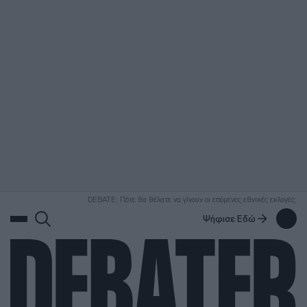
ΑΝΑΖΗΤΗΣΗ
DEBATE: Πότε θα θέλατε να γίνουν οι επόμενες εθνικές εκλογές;
Ψήφισε Εδώ