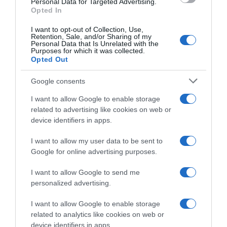
Personal Data for Targeted Advertising.
ΠΑΡΑΠΟΛΙΤΙΚΑ
Opted In
Αντώνης Σαμαράς: Παρών στη φιέστα της
I want to opt-out of Collection, Use,
Καλαμάτας με «ασπρόμαυρο» κασκόλ – Η
Retention, Sale, and/or Sharing of my
αγκαλιά με τον Αλέξη Χαρίτση (Βίντεο)
Personal Data that Is Unrelated with the
Purposes for which it was collected.
Opted Out
Παρουσία πολιτικών η φιέστα
Google consents
15.03.2026 - 15:59
I want to allow Google to enable storage
related to advertising like cookies on web or
device identifiers in apps.
I want to allow my user data to be sent to
Google for online advertising purposes.
I want to allow Google to send me
personalized advertising.
I want to allow Google to enable storage
related to analytics like cookies on web or
device identifiers in apps.