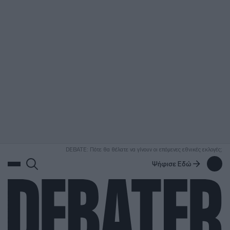
ΑΝΑΖΗΤΗΣΗ
DEBATE: Πότε θα θέλατε να γίνουν οι επόμενες εθνικές εκλογές;
Ψήφισε Εδώ