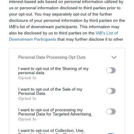
interest-based ads based on personal information utilized by
us or personal information disclosed to third parties prior to
Ταϊλάνδη: Μαθητής άνοιξε πυρ σε σχολείο
your opt-out. You may separately opt-out of the further
– Τουλάχιστον 2 νεκροί και 15 τραυματίες
disclosure of your personal information by third parties on the
IAB’s list of downstream participants. This information may
Προφυλακίστηκαν ο δήμαρχος Στυλίδας και
also be disclosed by us to third parties on the
IAB’s List of
δύο ακόμη για την καταστροφική πυρκαγιά
Downstream Participants
that may further disclose it to other
στην Αττικοβοιωτία
third parties.
Please note that this website/app uses one or more Google
Personal Data Processing Opt Outs
services and may gather and store information including but
Ακολούθησε το debater.gr στο
Google News
και μάθετε πρώτοι όλες τις ειδήσεις
not limited to your visit or usage behaviour. You may click to
I want to opt-out of the Sharing of my
personal data.
grant or deny consent to Google and its third-party tags to
Opted In
use your data for below specified purposes in below Google
Share
Tweet
consent section.
I want to opt-out of the Sale of my
Personal Data.
Opted In
ΘΑΝΟΣ ΠΛΕΥΡΗΣ
ΣΥΡΙΖΑ
I want to opt-out of processing my
Personal Data for Targeted Advertising.
ΔΙΑΦΗΜΙΣΗ
Opted In
I want to opt-out of Collection, Use,