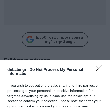
Προσθήκη ως προτεινόμενη
πηγή στην Google
Ειδήσεις σήμερα
debater.gr -
Do Not Process My Personal
Δύο συλλήψεις για τις πυρκαγιές σε Σκύρο
Information
και Λακωνία – Προκλήθηκαν από γεννήτρια
και ψησταριά
If you wish to opt-out of the sale, sharing to third parties, or
processing of your personal or sensitive information for
Ιουλία Καλλιμάνη: Εκνευρίστηκε με θεατή
targeted advertising by us, please use the below opt-out
και του πέταξε λουλούδια στο κεφάλι –
section to confirm your selection. Please note that after your
opt-out request is processed you may continue seeing
“Εσένα σ’ αρέσει αυτό;” (βίντεο)