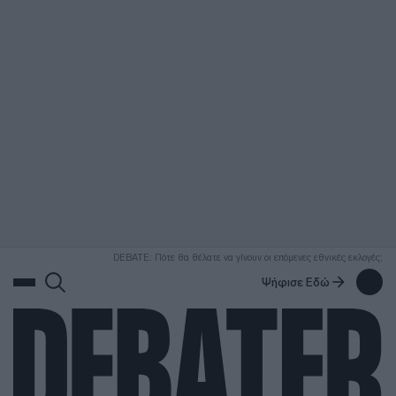
ΑΝΑΖΗΤΗΣΗ
DEBATE: Πότε θα θέλατε να γίνουν οι επόμενες εθνικές εκλογές;
Ψήφισε Εδώ