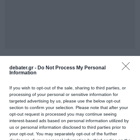
Ο υπουργός ενέταξε στη νέα αυτή
γεωμετρία και τη «διαγώνια γραμμή» του
debater.gr -
Do Not Process My Personal
Information
διαδρόμου IMEC, καθώς και τα μεγάλα έργα
ηλεκτρικής διασύνδεσης. Αναφέρθηκε
If you wish to opt-out of the sale, sharing to third parties, or
ειδικότερα στο Great Sea Interconnector,
processing of your personal or sensitive information for
targeted advertising by us, please use the below opt-out
την ηλεκτρική διασύνδεση Ελλάδας, Κύπρου
section to confirm your selection. Please note that after your
και Ισραήλ, καθώς και στο GREGY, τη
opt-out request is processed you may continue seeing
διασύνδεση Αιγύπτου και Ελλάδας. Όπως
interest-based ads based on personal information utilized by
us or personal information disclosed to third parties prior to
είπε, μέσω αυτών των έργων η περιοχή
your opt-out. You may separately opt-out of the further
καθίσταται επίκεντρο της νέας ευρωπαϊκής