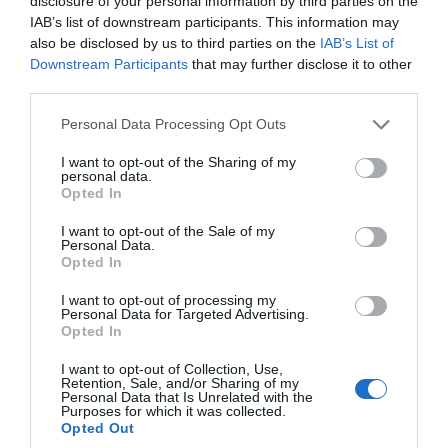
disclosure of your personal information by third parties on the
ενεργειακής αρχιτεκτονικής.
IAB’s list of downstream participants. This information may
also be disclosed by us to third parties on the
IAB’s List of
Downstream Participants
that may further disclose it to other
Παράλληλα, σημείωσε ότι όλο και
third parties.
περισσότερες χώρες της περιοχής
Please note that this website/app uses one or more Google
Personal Data Processing Opt Outs
αντιλαμβάνονται πως έχουν περισσότερα να
services and may gather and store information including but
κερδίσουν μέσα από τη συνεργασία παρά
not limited to your visit or usage behaviour. You may click to
I want to opt-out of the Sharing of my
personal data.
ενεργώντας μεμονωμένα. Αναφέρθηκε
grant or deny consent to Google and its third-party tags to
Opted In
use your data for below specified purposes in below Google
μάλιστα στη συμμετοχή των υπουργών
consent section.
I want to opt-out of the Sale of my
Ενέργειας της Βόρειας Μακεδονίας και της
Personal Data.
Opted In
Σερβίας σε πρόσφατη συνάντηση στην
Αθήνα, όπου εξέφρασαν ενδιαφέρον για
I want to opt-out of processing my
Personal Data for Targeted Advertising.
έναν διευρυμένο Κάθετο Διάδρομο. Κατά τον
Opted In
κ. Παπασταύρου, οι νέες αυτές διαδρομές
I want to opt-out of Collection, Use,
εξελίσσονται σε «αρτηρίες εμπορίου και
Retention, Sale, and/or Sharing of my
Personal Data that Is Unrelated with the
ευημερίας» για την περιοχή.
Purposes for which it was collected.
Opted Out