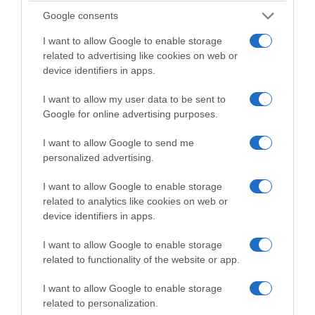
Απαντώντας σε ερώτηση για τα
Google consents
επιδιωκόμενα αποτελέσματα της υπουργικής
I want to allow Google to enable storage
συνάντησης του σχήματος 3+1 στο Χιούστον,
related to advertising like cookies on web or
ο κ. Παπασταύρου είπε ότι στόχος είναι να
device identifiers in apps.
αποκτήσει ουσιαστικό περιεχόμενο η
I want to allow my user data to be sent to
πρωτοβουλία. Όπως ανέφερε, μέχρι σήμερα
Google for online advertising purposes.
το 3+1 αποτελεί μια πολύ σημαντική
διακυβερνητική πρωτοβουλία με επίκεντρο
I want to allow Google to send me
personalized advertising.
την ενέργεια, αλλά πλέον υπάρχει η
προσδοκία να δημιουργηθεί κάτι πιο μόνιμο.
I want to allow Google to enable storage
related to analytics like cookies on web or
Στο πλαίσιο αυτό, αναφέρθηκε στην
device identifiers in apps.
προοπτική συνεργασίας με το East Med
I want to allow Google to enable storage
Energy Center του Baker Institute στο Rice
related to functionality of the website or app.
University, ώστε οι τέσσερις χώρες να
I want to allow Google to enable storage
αποκτήσουν ένα μόνιμο κέντρο γεωπολιτικής
related to personalization.