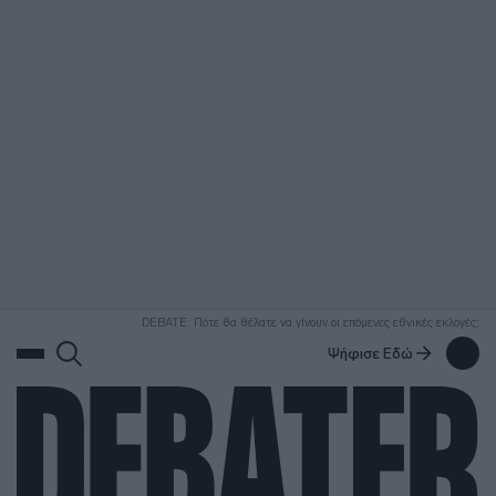
ΑΝΑΖΗΤΗΣΗ
DEBATE: Πότε θα θέλατε να γίνουν οι επόμενες εθνικές εκλογές;
Ψήφισε Εδώ