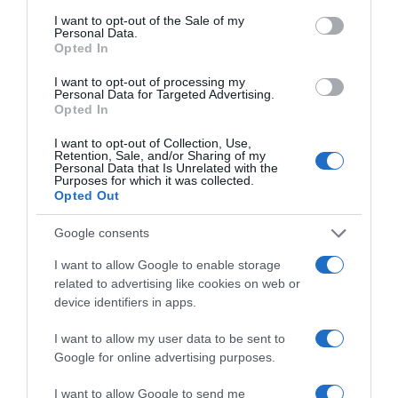
Προσθήκη ως προτεινόμενη
consent section.
I want to opt-out of the Sale of my
πηγή στην Google
Personal Data.
Opted In
I want to opt-out of processing my
Personal Data for Targeted Advertising.
Ακολούθησε το debater.gr στο
Google News
Opted In
και μάθετε πρώτοι όλες τις ειδήσεις
I want to opt-out of Collection, Use,
Retention, Sale, and/or Sharing of my
Personal Data that Is Unrelated with the
Share
Tweet
Purposes for which it was collected.
Opted Out
ΑΛΕΞΗΣ ΤΣΙΠΡΑΣ
Google consents
ΔΙΑΦΗΜΙΣΗ
I want to allow Google to enable storage
related to advertising like cookies on web or
device identifiers in apps.
I want to allow my user data to be sent to
Google for online advertising purposes.
I want to allow Google to send me