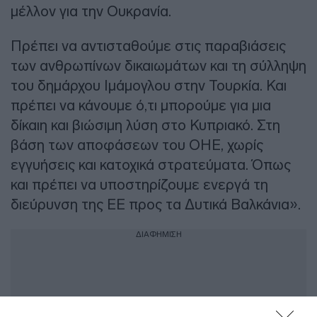
μέλλον για την Ουκρανία.
Πρέπει να αντισταθούμε στις παραβιάσεις
των ανθρωπίνων δικαιωμάτων και τη σύλληψη
του δημάρχου Ιμάμογλου στην Τουρκία. Και
πρέπει να κάνουμε ό,τι μπορούμε για μια
δίκαιη και βιώσιμη λύση στο Κυπριακό. Στη
βάση των αποφάσεων του ΟΗΕ, χωρίς
εγγυήσεις και κατοχικά στρατεύματα. Όπως
και πρέπει να υποστηρίζουμε ενεργά τη
διεύρυνση της ΕΕ προς τα Δυτικά Βαλκάνια».
ΔΙΑΦΗΜΙΣΗ