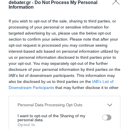
debater.gr -
Do Not Process My Personal
Information
If you wish to opt-out of the sale, sharing to third parties, or
processing of your personal or sensitive information for
targeted advertising by us, please use the below opt-out
section to confirm your selection. Please note that after your
opt-out request is processed you may continue seeing
Ειδήσεις σήμερα
:
interest-based ads based on personal information utilized by
us or personal information disclosed to third parties prior to
Δράμα: Φωτογραφίες από την επιχείρηση
your opt-out. You may separately opt-out of the further
ανάσυρσης του άτυχου ορειβάτη από τη
disclosure of your personal information by third parties on the
IAB’s list of downstream participants. This information may
χαράδρα
also be disclosed by us to third parties on the
IAB’s List of
Downstream Participants
that may further disclose it to other
Δημοσκόπηση Opinion Poll: Στο 30,7% η
third parties.
ΝΔ, σταθερά δεύτερη η Πλεύση –
Please note that this website/app uses one or more Google
Personal Data Processing Opt Outs
Αρνητικοί σε νέο κόμμα από Τσίπρα 8
services and may gather and store information including but
στους 10
not limited to your visit or usage behaviour. You may click to
I want to opt-out of the Sharing of my
personal data.
grant or deny consent to Google and its third-party tags to
Opted In
use your data for below specified purposes in below Google