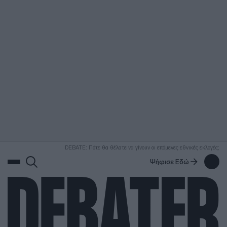
ΑΝΑΖΗΤΗΣΗ
DEBATE: Πότε θα θέλατε να γίνουν οι επόμενες εθνικές εκλογές;
Ψήφισε Εδώ