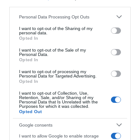
third parties.
Please note that this website/app uses one or more Google
Personal Data Processing Opt Outs
ΣΧΟΛΙΑ
services and may gather and store information including but
not limited to your visit or usage behaviour. You may click to
I want to opt-out of the Sharing of my
personal data.
grant or deny consent to Google and its third-party tags to
Opted In
use your data for below specified purposes in below Google
consent section.
I want to opt-out of the Sale of my
Personal Data.
Opted In
I want to opt-out of processing my
Personal Data for Targeted Advertising.
Opted In
I want to opt-out of Collection, Use,
Retention, Sale, and/or Sharing of my
Personal Data that Is Unrelated with the
Purposes for which it was collected.
Opted Out
Google consents
I want to allow Google to enable storage