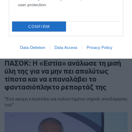
user protection.
CONFIRM
Data Deletion
Data Access
Privacy Policy
ΠΟΛΙΤΙΚΗ
ΠΑΣΟΚ: Η «Εστία» ανάλωσε τη μισή
ύλη της για να μην πει απολύτως
τίποτα και να επαναλάβει το
φαντασιόπληκτο ρεπορτάζ της
"Ένα ακόμη επεισόδιο και καλοστημένο σήριαλ αποδόμησης
του"