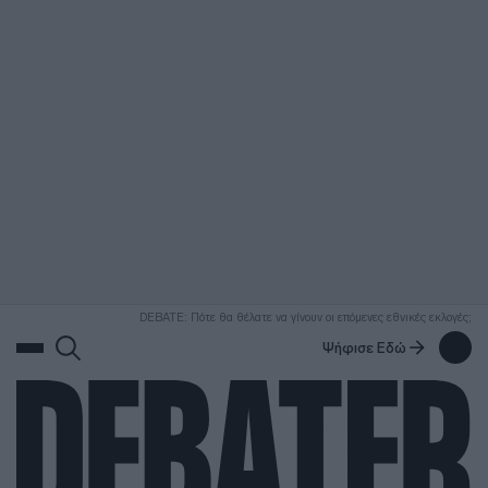
ΑΝΑΖΗΤΗΣΗ
DEBATE: Πότε θα θέλατε να γίνουν οι επόμενες εθνικές εκλογές;
Ψήφισε Εδώ