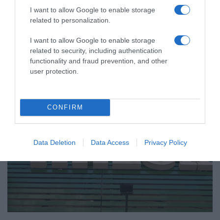
ΠΟΛΙΤΙΚΗ
I want to allow Google to enable storage
ΠΑΣΟΚ: “Έκθεση – κόλαφος του
related to personalization.
ΟΟΣΑ διαλύει το success story της
I want to allow Google to enable storage
κυβέρνησης”
related to security, including authentication
functionality and fraud prevention, and other
"Η Ελλάδα καταγράφει τη χειρότερη επίδοση"
user protection.
CONFIRM
Data Deletion
Data Access
Privacy Policy