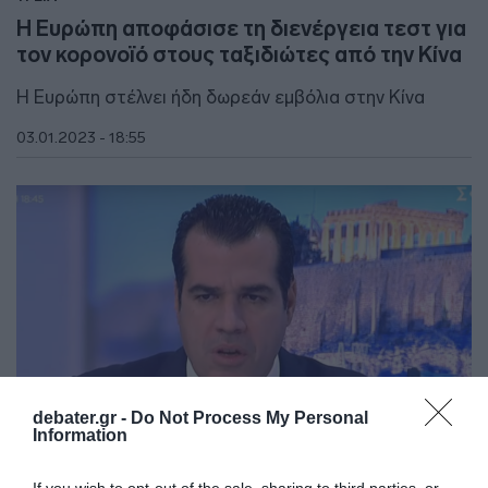
Η Ευρώπη αποφάσισε τη διενέργεια τεστ για
τον κορονοϊό στους ταξιδιώτες από την Κίνα
Η Ευρώπη στέλνει ήδη δωρεάν εμβόλια στην Κίνα
03.01.2023 - 18:55
debater.gr -
Do Not Process My Personal
Information