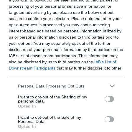
If you wish to opt-out of the sale, sharing to third parties, or
processing of your personal or sensitive information for
ΠΟΛΙΤΙΚΗ
targeted advertising by us, please use the below opt-out
Επικίνδυνοι οι ανεμβολίαστοι υγειονομικοί για
section to confirm your selection. Please note that after your
τον Πλεύρη – “Ήττα για τη δημόσια υγεία η
opt-out request is processed you may continue seeing
απόφαση του ΣτΕ”
interest-based ads based on personal information utilized by
us or personal information disclosed to third parties prior to
Η επιτροπή θα αποφασίσει το πρωτόκολλο της
your opt-out. You may separately opt-out of the further
επιστροφής τους
disclosure of your personal information by third parties on the
IAB’s list of downstream participants. This information may
30.11.2022 - 08:56
also be disclosed by us to third parties on the
IAB’s List of
Downstream Participants
that may further disclose it to other
third parties.
Please note that this website/app uses one or more Google
Personal Data Processing Opt Outs
services and may gather and store information including but
not limited to your visit or usage behaviour. You may click to
I want to opt-out of the Sharing of my
personal data.
grant or deny consent to Google and its third-party tags to
Opted In
use your data for below specified purposes in below Google
consent section.
I want to opt-out of the Sale of my
Personal Data.
Opted In