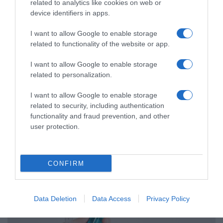
related to analytics like cookies on web or
device identifiers in apps.
I want to allow Google to enable storage
related to functionality of the website or app.
ΥΓΕΙΑ
I want to allow Google to enable storage
“Βόμβα” από το ΣτΕ – Αντισυνταγματικός ο
related to personalization.
υποχρεωτικός εμβολιασμός υγειονομικών
I want to allow Google to enable storage
Τι αναφέρει η απόφαση
related to security, including authentication
functionality and fraud prevention, and other
24.11.2022 - 16:50
user protection.
CONFIRM
Data Deletion
Data Access
Privacy Policy