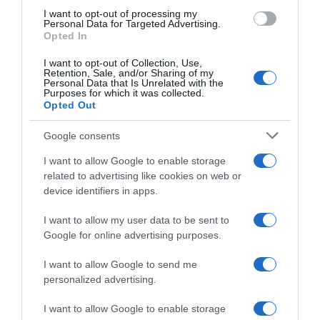
I want to opt-out of processing my
Personal Data for Targeted Advertising.
Opted In
I want to opt-out of Collection, Use,
ΕΛΛΑΔΑ
Retention, Sale, and/or Sharing of my
Personal Data that Is Unrelated with the
Με PCR ή Rapid Test επιστρέφουν οι
Purposes for which it was collected.
ανεμβολίαστοι υγειονομικοί στο ΕΣΥ
Opted Out
Τι ανέφερε ο Θάνος Πλεύρης
Google consents
29.11.2022 - 19:55
I want to allow Google to enable storage
related to advertising like cookies on web or
device identifiers in apps.
I want to allow my user data to be sent to
Google for online advertising purposes.
I want to allow Google to send me
personalized advertising.
I want to allow Google to enable storage