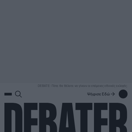
ΑΝΑΖΗΤΗΣΗ
DEBATE: Πότε θα θέλατε να γίνουν οι επόμενες εθνικές εκλογές;
Ψήφισε Εδώ