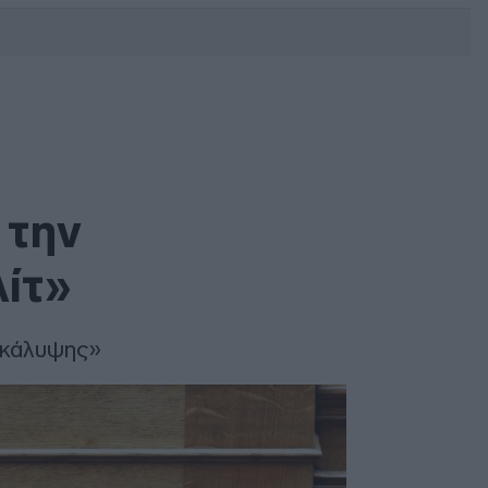
DEBATE: Πότε θα θέλατε να
γίνουν οι επόμενες εθνικές
εκλογές;
 την
λίτ»
υγκάλυψης»