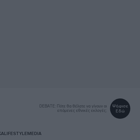
Ψήφισε
DEBATE: Πότε θα θέλατε να γίνουν οι
επόμενες εθνικές εκλογές;
Εδώ
ΚΑ
LIFESTYLE
MEDIA