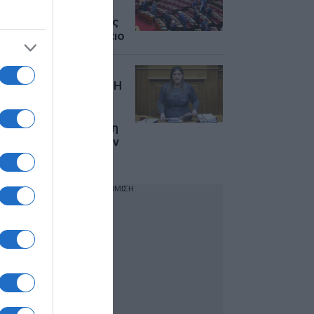
πυροσβέστες που
έχασαν την ζωή τους
σε Ρέθυμνο και Γύθειο
Ζωή
Κωνσταντοπούλου: Η
επιτροπή
δεοντολογίας
εισηγήθηκε την άρση
ασυλίας της μετά την
μήνυση Κουσουλού
ΔΙΑΦΗΜΙΣΗ