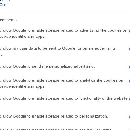
Out
consents
o allow Google to enable storage related to advertising like cookies on
evice identifiers in apps.
o allow my user data to be sent to Google for online advertising
s.
σία της Συνταγματικής Αναθεώρησης σε
to allow Google to send me personalized advertising.
 για να στρέψετε τη συζήτηση μακριά
ς κυβέρνησης σας. Γιατί βρισκόμαστε,
o allow Google to enable storage related to analytics like cookies on
evice identifiers in apps.
ιοπιστίας της κυβέρνησης, μια οξεία
ταετία διακυβέρνησης, όπου η
o allow Google to enable storage related to functionality of the website
ς έχει γίνει συνήθεια. Όπως έχει γίνει
νισμού της Βουλής και της νομοθεσίας.
o allow Google to enable storage related to personalization.
α Δημοκρατίας.
o allow Google to enable storage related to security, including