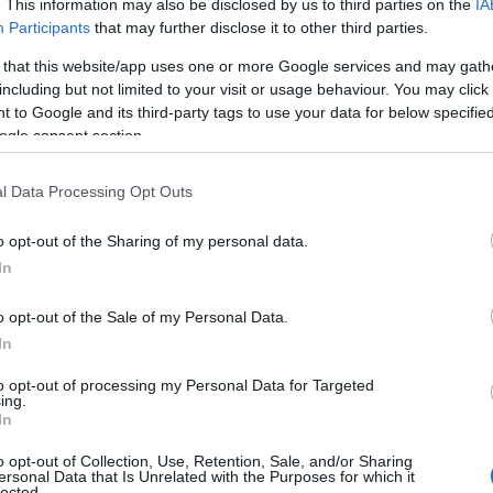
. This information may also be disclosed by us to third parties on the
IA
αι μια κορυφαία διαδικασία με πολύ
Participants
that may further disclose it to other third parties.
 σημασία. Θα έπρεπε να αξιοποιεί την
 that this website/app uses one or more Google services and may gath
ς για να δυναμώσει την Ελληνική
including but not limited to your visit or usage behaviour. You may click 
 δικαιώματα των πολιτών. Και σίγουρα να
 to Google and its third-party tags to use your data for below specifi
υγκλίσεων του προοδευτικού και
ogle consent section.
 κομμάτων. Όμως η κυβέρνηση εντάσσει
κροκομματικές σκοπιμότητες. Πρώτα απ’
l Data Processing Opt Outs
track, από την οποία σημειώνω ότι
o opt-out of the Sharing of my personal data.
ουργός, αναδεικνύοντας και τη μεγάλη
In
ύξεων και των πράξεων. Είναι
οκλήρωσης των εργασιών έως το τέλος
o opt-out of the Sale of my Personal Data.
In
υποβάλλετε αυτή την πρόταση θεσμικά
to opt-out of processing my Personal Data for Targeted
ing.
In
ΙΑΦΗΜΙΣΗ
o opt-out of Collection, Use, Retention, Sale, and/or Sharing
ersonal Data that Is Unrelated with the Purposes for which it
lected.