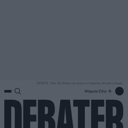
ΑΝΑΖΗΤΗΣΗ
DEBATE: Πότε θα θέλατε να γίνουν οι επόμενες εθνικές εκλογές;
Ψήφισε Εδώ