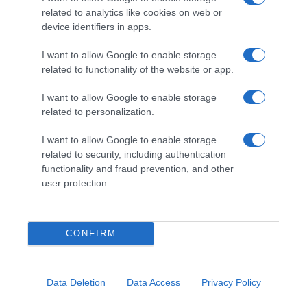
related to analytics like cookies on web or
device identifiers in apps.
I want to allow Google to enable storage
related to functionality of the website or app.
I want to allow Google to enable storage
related to personalization.
ΠΟΛΙΤΙΚΗ
I want to allow Google to enable storage
Χατζηδάκης: “Άκυρες από 1η
related to security, including authentication
functionality and fraud prevention, and other
Οκτωβρίου οι εγκύκλιοι που δεν
user protection.
αναρτώνται – Υποχρεωτική η
δημοσίευσή τους στις ιστοσελίδες
των φορέων που τις εκδίδουν”
CONFIRM
Η προϋπόθεση για την ισχύ τους
Data Deletion
Data Access
Privacy Policy