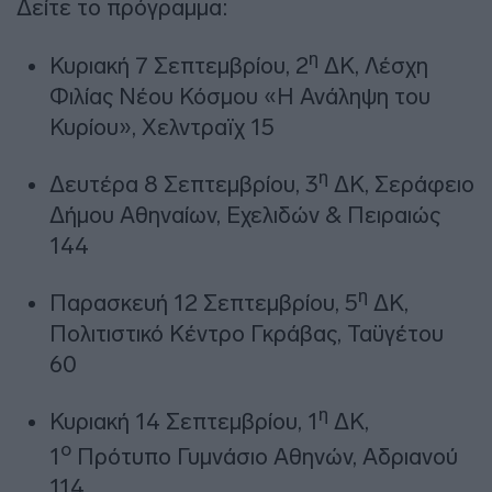
Δείτε το πρόγραμμα:
η
Κυριακή 7 Σεπτεμβρίου, 2
ΔΚ, Λέσχη
Φιλίας Νέου Κόσμου «Η Ανάληψη του
Κυρίου», Χελντραϊχ 15
η
Δευτέρα 8 Σεπτεμβρίου, 3
ΔΚ, Σεράφειο
Δήμου Αθηναίων, Εχελιδών & Πειραιώς
144
η
Παρασκευή 12 Σεπτεμβρίου, 5
ΔΚ,
Πολιτιστικό Κέντρο Γκράβας, Ταϋγέτου
60
η
Κυριακή 14 Σεπτεμβρίου, 1
ΔΚ,
ο
1
Πρότυπο Γυμνάσιο Αθηνών, Αδριανού
114