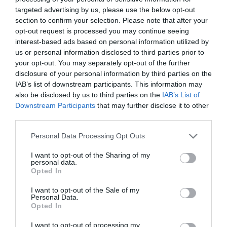
targeted advertising by us, please use the below opt-out
section to confirm your selection. Please note that after your
opt-out request is processed you may continue seeing
interest-based ads based on personal information utilized by
us or personal information disclosed to third parties prior to
your opt-out. You may separately opt-out of the further
disclosure of your personal information by third parties on the
IAB’s list of downstream participants. This information may
ΠΟΛΙΤΙΚΗ
also be disclosed by us to third parties on the
IAB’s List of
Downstream Participants
that may further disclose it to other
Μητσοτάκης: “Η ενίσχυση της
third parties.
παραγωγικής βάσης στρατηγική
Please note that this website/app uses one or more Google
προτεραιότητα για μία πιο
Personal Data Processing Opt Outs
services and may gather and store information including but
ανταγωνιστική, εξωστρεφή και
not limited to your visit or usage behaviour. You may click to
I want to opt-out of the Sharing of my
ανθεκτική ελληνική οικονομία”
personal data.
grant or deny consent to Google and its third-party tags to
Opted In
use your data for below specified purposes in below Google
Συνεδρίασε η Κυβερνητική Επιτροπή Βιομηχανίας
consent section.
I want to opt-out of the Sale of my
Personal Data.
Opted In
I want to opt-out of processing my