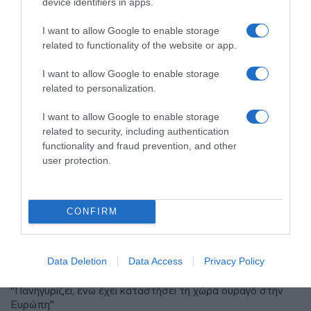
device identifiers in apps.
I want to allow Google to enable storage
related to functionality of the website or app.
I want to allow Google to enable storage
related to personalization.
I want to allow Google to enable storage
related to security, including authentication
functionality and fraud prevention, and other
user protection.
ΠΟΛΙΤΙΚΗ
ΠΑΣΟΚ για ΟΣΔΕ: “Η κυβέρνηση
CONFIRM
επιχειρεί να μετατρέψει ένα
πρωτοφανές φιάσκο σε
πρωθυπουργική φιέστα”
Data Deletion
Data Access
Privacy Policy
"Πανηγυρίζει, ενώ έχει καταστήσει τη χώρα ουραγό στην
Ευρώπη"