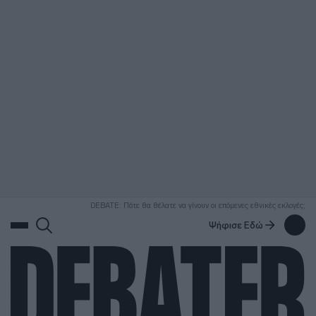
ΑΝΑΖΗΤΗΣΗ
DEBATE: Πότε θα θέλατε να γίνουν οι επόμενες εθνικές εκλογές;
Ψήφισε Εδώ