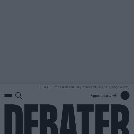
ΑΝΑΖΗΤΗΣΗ
DEBATE: Πότε θα θέλατε να γίνουν οι επόμενες εθνικές εκλογές;
Ψήφισε Εδώ