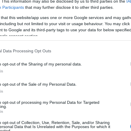
. This information may also be disclosed by us to third parties on the
IA
Participants
that may further disclose it to other third parties.
 that this website/app uses one or more Google services and may gath
including but not limited to your visit or usage behaviour. You may click 
 to Google and its third-party tags to use your data for below specifi
ogle consent section.
η θέση παγκοσμίως όσον αφορά τον
l Data Processing Opt Outs
o opt-out of the Sharing of my personal data.
ζουν όλες οι χώρες της Μεσογείου
In
γω της κλιματικής αλλαγής η οποία
o opt-out of the Sale of my Personal Data.
οσφορά όσο και τη ζήτηση νερού.
In
to opt-out of processing my Personal Data for Targeted
αρεμβάσεις που έχουν γίνει τα τελευταία
ing.
 διάνοιξη γεωτρήσεων κ.λπ.), το
In
α όπως άλλωστε και σε όλες τις
o opt-out of Collection, Use, Retention, Sale, and/or Sharing
ersonal Data that Is Unrelated with the Purposes for which it
lected.