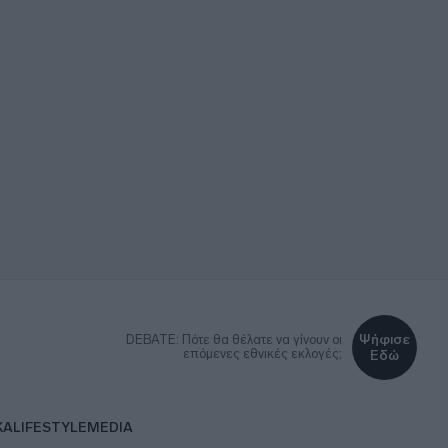
Ψήφισε
DEBATE: Πότε θα θέλατε να γίνουν οι
επόμενες εθνικές εκλογές;
Εδώ
ΚΑ
LIFESTYLE
MEDIA