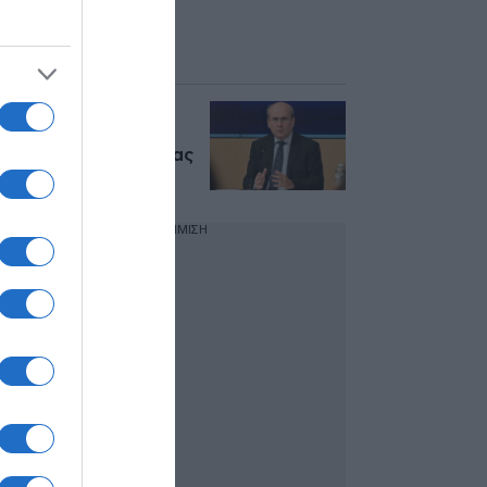
του νόμου για ένα
κράτος πιο φιλικό
στον πολίτη”
Χατζηδάκης: “Από
σήμερα οι μειώσεις
στις τιμές προμήθειας
βενζίνης και ντίζελ”
ΔΙΑΦΗΜΙΣΗ