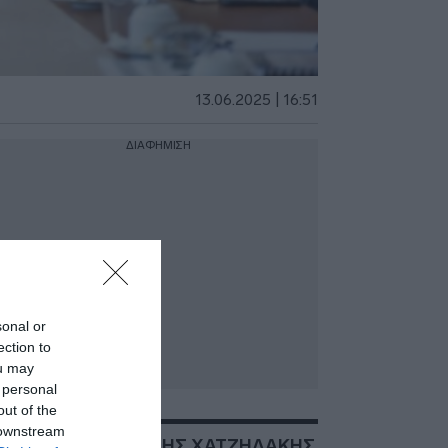
13.06.2025 | 16:51
ΔΙΑΦΗΜΙΣΗ
sonal or
ection to
ou may
 personal
out of the
 downstream
ΣΧΕΤΙΚΑ ΜΕ:ΚΩΣΤΗΣ ΧΑΤΖΗΔΑΚΗΣ