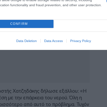
ου Εθνικού Σχεδίου για τα ύδατα, που θα
cation functionality and fraud prevention, and other user protection.
μή, να γίνει στους αμέσως επόμενους
CONFIRM
Data Deletion
Data Access
Privacy Policy
ωστής Χατζηδάκης δήλωσε εξάλλου: «Η
χέση με την επάρκεια του νερού. Όλη η
ερισσότερο από αυτό το πρόβλημα. Τυχόν