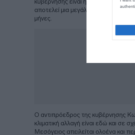
κυβέρνησης είναι η οριστικοποίηση τ
authenti
αποτελεί μια μεγάλη διαρθρωτική το
μήνες.
Ο αντιπρόεδρος της κυβέρνησης Κ
κλιματική αλλαγή είναι εδώ και σε σ
Μεσόγειος απειλείται ολοένα και π