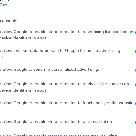
Out
υσίαση πρόσθετων στοιχείων από την
Ρυθμιστική Αρχή Αποβλήτων, Ενέργειας
consents
λιστικής διαχείρισης των υδάτινων
o allow Google to enable storage related to advertising like cookies on
σμα και μακροπρόθεσμα. Αναδείχθηκε
evice identifiers in apps.
βάσεων σε οργανωτικό επίπεδο ώστε να
o allow my user data to be sent to Google for online advertising
ίηση των μεγάλων και μικρών έργων που
s.
ου προβλήματος, με βάση τις βέλτιστες
to allow Google to send me personalized advertising.
o allow Google to enable storage related to analytics like cookies on
ραμμίστηκε ότι οι παρεμβάσεις θα
evice identifiers in apps.
ων του Συντάγματος και των
κρατείας που κατοχυρώνουν το νερό ως
o allow Google to enable storage related to functionality of the website
ωρίμανση και τελική διαμόρφωση του
ολουθήσουν κι άλλες συσκέψεις υπό την
o allow Google to enable storage related to personalization.
κου Μητσοτάκη. Πρόθεση της
o allow Google to enable storage related to security, including