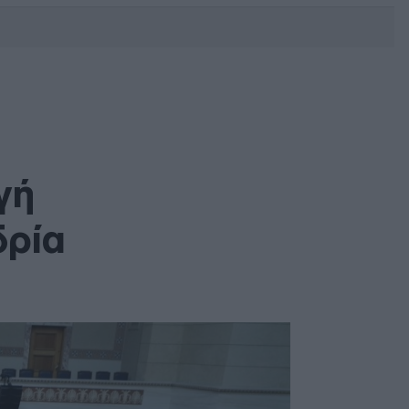
DEBATE: Πότε θα θέλατε να
γίνουν οι επόμενες εθνικές
εκλογές;
γή
δρία