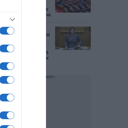
πυροσβέστες που
έχασαν την ζωή τους
σε Ρέθυμνο και Γύθειο
Ζωή
Κωνσταντοπούλου: Η
επιτροπή
δεοντολογίας
εισηγήθηκε την άρση
ασυλίας της μετά την
μήνυση Κουσουλού
ΔΙΑΦΗΜΙΣΗ