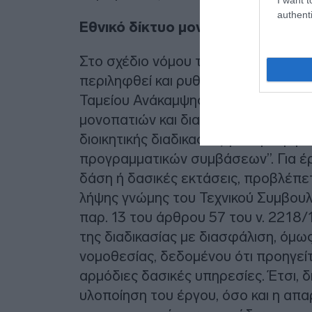
authenti
Εθνικό δίκτυο μονοπατιών
Στο σχέδιο νόμου του υπουργείου Π
περιληφθεί και ρυθμίσεις για την ε
Ταμείου Ανάκαμψης και Ανθεκτικότητ
μονοπατιών και διαδρομών πεζοπορ
διοικητικής διαδικασίας για την έγκ
προγραμματικών συμβάσεων”. Για έρ
δάση ή δασικές εκτάσεις, προβλέπε
λήψης γνώμης του Τεχνικού Συμβουλ
παρ. 13 του άρθρου 57 του ν. 2218/1
της διαδικασίας με διασφάλιση, όμω
νομοθεσίας, δεδομένου ότι προηγείτ
αρμόδιες δασικές υπηρεσίες. Έτσι, 
υλοποίηση του έργου, όσο και η απα