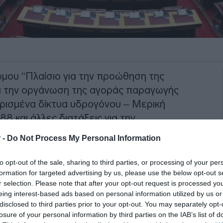
όμου “Πλαίσιο για την προώθηση της
ια την οργάνωση της αγοράς παραγωγής
ρισμένα δίκτυα υδρογόνου – Μερική
 και άλλες διατάξεις για την
 -
Do Not Process My Personal Information
κθεση, “το προτεινόμενο σχέδιο νόμου
to opt-out of the sale, sharing to third parties, or processing of your per
ιση της παραγωγής βιομεθανίου και
formation for targeted advertising by us, please use the below opt-out s
ωγής, για πρώτη φορά, διατάξεων που θα
r selection. Please note that after your opt-out request is processed y
eing interest-based ads based on personal information utilized by us or
ιτουργία μονάδων υδρογόνου και
disclosed to third parties prior to your opt-out. You may separately opt-
ο Ε.Σ.Φ.Α. ή σε Δίκτυο Διανομής Φυσικού
losure of your personal information by third parties on the IAB’s list of