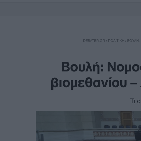
DEBATER.GR
/
ΠΟΛΙΤΙΚΗ
/
BOΥΛΉ: 
Boυλή: Νομο
βιομεθανίου – 
Τι 