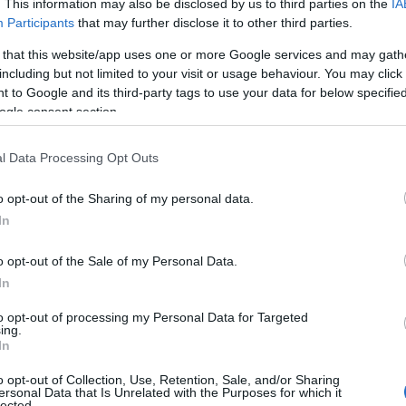
υπόψη το πλαίσιο της ανακοίνωσης της
. This information may also be disclosed by us to third parties on the
IA
Participants
that may further disclose it to other third parties.
ρτίου 2022, «REPowerEU: Κοινή
κονομικά, εξασφαλισμένη και βιώσιμη
 that this website/app uses one or more Google services and may gath
including but not limited to your visit or usage behaviour. You may click 
 Ευρωπαϊκού Κοινοβουλίου και του
 to Google and its third-party tags to use your data for below specifi
σχετικά με κοινούς κανόνες για τις
ogle consent section.
ίων, φυσικού αερίου και υδρογόνου, και
) 2023/1791 και την κατάργηση της
l Data Processing Opt Outs
ποία εν μέρει ενσωματώνεται”.
o opt-out of the Sharing of my personal data.
In
ΙΑΦΗΜΙΣΗ
o opt-out of the Sale of my Personal Data.
In
to opt-out of processing my Personal Data for Targeted
ing.
In
o opt-out of Collection, Use, Retention, Sale, and/or Sharing
ersonal Data that Is Unrelated with the Purposes for which it
lected.