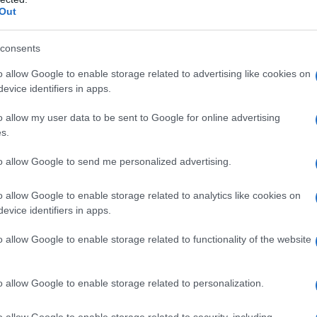
Out
consents
αφέρεται, είναι η διαμόρφωση του
 του βιομεθανίου και του υδρογόνου
o allow Google to enable storage related to advertising like cookies on
evice identifiers in apps.
γόνου χαμηλών ανθρακούχων εκπομπών),
ιακό μείγμα της χώρας, προς επίτευξη
o allow my user data to be sent to Google for online advertising
κό Σχέδιο για την Ενέργεια και το Κλίμα
s.
ευρύτερο πλαίσιο απαναθρακοποίησης και
to allow Google to send me personalized advertising.
ηγών. Στην κατεύθυνση αυτή θεσπίζεται
μοθέτημα για την παραγωγή βιομεθανίου
o allow Google to enable storage related to analytics like cookies on
 στο Εθνικό Σύστημα Φυσικού Αερίου
evice identifiers in apps.
σικού Αερίου (Δίκτυα Διανομής), τη
o allow Google to enable storage related to functionality of the website
που δεν συνδέονται με το Σύστημα ή τα
ως καυσίμων κίνησης. Παράλληλα,
o allow Google to enable storage related to personalization.
 σε Γεωγραφικά Περιορισμένα Δίκτυα
o allow Google to enable storage related to security, including