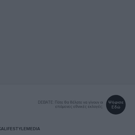
Ψήφισε
DEBATE: Πότε θα θέλατε να γίνουν οι
επόμενες εθνικές εκλογές;
Εδώ
ΚΑ
LIFESTYLE
MEDIA