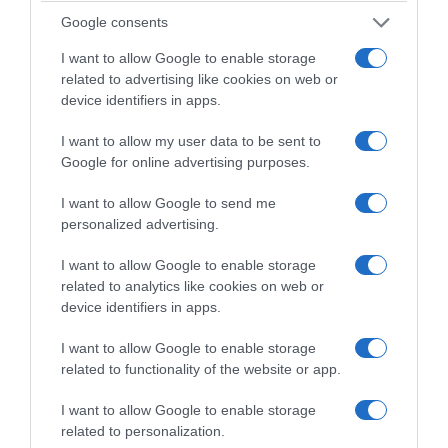
αλλά σε δικτυοκεντρική διοίκηση,
Google consents
εφεδρείες και συνδυασμένη ισχύ.
Η
I want to allow Google to enable storage
έννοια του «αποκλεισμένου νησιού»
,
related to advertising like cookies on web or
ειδικά όταν υποστηρίζεται από οχυρώσεις
device identifiers in apps.
χωρίς ένα ενιαίο δόγμα, χωρίς διακλαδική
I want to allow my user data to be sent to
υποστήριξη και ευελιξία,
υποδηλώνει ήδη
Google for online advertising purposes.
στρατηγική αποτυχία
.
I want to allow Google to send me
personalized advertising.
Η κατάργηση της 1ης Στρατιάς και της
ΑΣΔΕΝ
, υπό το πρόσχημα της δημιουργίας
I want to allow Google to enable storage
ενός πιο ευέλικτου και σύγχρονου μοντέλου
related to analytics like cookies on web or
device identifiers in apps.
διοίκησης, τη μείωση της γραφειοκρατίας, την
εξοικονόμηση πόρων και του ψηφιακού
I want to allow Google to enable storage
μετασχηματισμού,
αφαιρεί το αναγκαίο
related to functionality of the website or app.
στρατηγικό υπόβαθρο για την ουσιαστική
I want to allow Google to enable storage
αξιοποίηση των τεχνολογικών μέσων,
related to personalization.