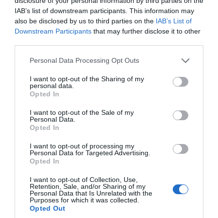
disclosure of your personal information by third parties on the
η έμφαση σε έργα οχύρωσης συνδέεται
IAB’s list of downstream participants. This information may
also be disclosed by us to third parties on the
IAB’s List of
περισσότερο με δόγματα στατικής
Downstream Participants
that may further disclose it to other
άμυνας του 17ου και 18ου αιώνα, όταν η
third parties.
πολιορκία αποτελούσε κυρίαρχη μορφή
Please note that this website/app uses one or more Google
Personal Data Processing Opt Outs
πολέμου.
services and may gather and store information including but
not limited to your visit or usage behaviour. You may click to
I want to opt-out of the Sharing of my
personal data.
Στο σημερινό δυναμικό και διακλαδικό
grant or deny consent to Google and its third-party tags to
Opted In
use your data for below specified purposes in below Google
επιχειρησιακό περιβάλλον
, όπου ο χρόνος
consent section.
I want to opt-out of the Sale of my
αντίδρασης μετριέται σε λεπτά και
η
Personal Data.
κυριαρχία εξαρτάται από την ταχεία
Opted In
συγκέντρωση και συντονισμό ισχύος, η
I want to opt-out of processing my
Personal Data for Targeted Advertising.
«αυτονομία» δεν εξασφαλίζει αποτροπή
.
Opted In
Αντίθετα, οδηγεί σε κατακερματισμό των
I want to opt-out of Collection, Use,
δυνάμεων και απώλεια στρατηγικού ελέγχου.
Retention, Sale, and/or Sharing of my
Personal Data that Is Unrelated with the
Η εθνική στρατιωτική ισχύς δεν βασίζεται
Purposes for which it was collected.
Opted Out
σε απομονωμένες «νησίδες αντίστασης»,