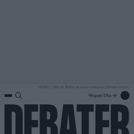
ΑΝΑΖΗΤΗΣΗ
DEBATE: Πότε θα θέλατε να γίνουν οι επόμενες εθνικές εκλογές;
Ψήφισε Εδώ