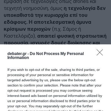
έμφαση σε τεχνολογίες όπως drones και
τεχνητή νοημοσύνη, όμως
η τεχνολογία δεν
υποκαθιστά την κυριαρχία επί του
εδάφους.
Η αποτελεσματική άμυνα
κρίσιμων περιοχών
(π.χ. Σάμος ή
Καστελόριζο),
απαιτεί φυσική στρατιωτική
παρουσία, ισχυρές δομές διοίκησης και
εγγύτητα με τον τοπικό πληθυσμό και το
debater.gr -
Do Not Process My Personal
γεωγραφικό ανάγλυφο.
Information
Οι έννοιες της «συμπαγούς δύναμης», της
If you wish to opt-out of the sale, sharing to third parties, or
processing of your personal or sensitive information for
«τεχνολογικής αναβάθμισης» και της
targeted advertising by us, please use the below opt-out
«ενίσχυσης της πρώτης γραμμής»
section to confirm your selection. Please note that after your
μοιάζουν περισσότερο με συνθήματα
opt-out request is processed you may continue seeing
interest-based ads based on personal information utilized by
παρά με τεκμηριωμένη στρατηγική.
us or personal information disclosed to third parties prior to
your opt-out. You may separately opt-out of the further
Η αντίληψη περί «αυτόνομων νησιών» και