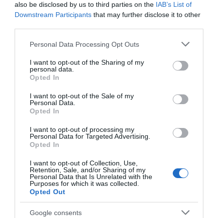
also be disclosed by us to third parties on the
IAB’s List of
υποστηρίξουμε οργανώσεις που αγωνίζονται
Downstream Participants
that may further disclose it to other
για τα δικαιώματα των γυναικών. Μπορούμε
third parties.
όλοι να θυμόμαστε ότι αγωνιζόμενοι για την
Please note that this website/app uses one or more Google
Personal Data Processing Opt Outs
ισότητα των φύλων αγωνιζόμαστε για μια πιο
services and may gather and store information including but
not limited to your visit or usage behaviour. You may click to
I want to opt-out of the Sharing of my
δίκαιη, ευημερούσα και ανθρώπινη κοινωνία
personal data.
grant or deny consent to Google and its third-party tags to
Opted In
για όλους.
use your data for below specified purposes in below Google
consent section.
I want to opt-out of the Sale of my
ΔΙΑΦΗΜΙΣΗ
Personal Data.
Opted In
I want to opt-out of processing my
Personal Data for Targeted Advertising.
Opted In
I want to opt-out of Collection, Use,
Retention, Sale, and/or Sharing of my
Personal Data that Is Unrelated with the
Purposes for which it was collected.
Opted Out
Google consents