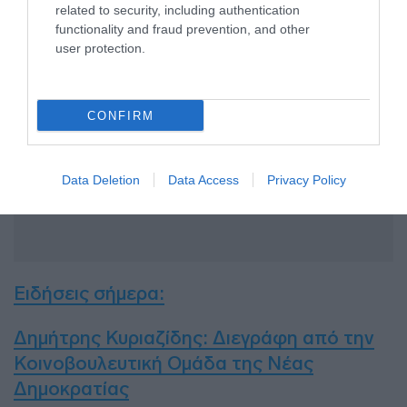
των Φύλων.
related to security, including authentication
functionality and fraud prevention, and other
ΔΙΑΦΗΜΙΣΗ
user protection.
CONFIRM
Data Deletion
Data Access
Privacy Policy
Ειδήσεις σήμερα:
Δημήτρης Κυριαζίδης: Διεγράφη από την
Κοινοβουλευτική Ομάδα της Νέας
Δημοκρατίας