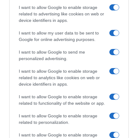
I want to allow Google to enable storage
Ήρθε η ώρα να μετατρέψουμε την
related to advertising like cookies on web or
ευαισθητοποίηση σε δράση, να
device identifiers in apps.
αντικαταστήσουμε τον εφησυχασμό με τη
I want to allow my user data to be sent to
δέσμευση και να διασφαλίσουμε ότι κάθε
Google for online advertising purposes.
γυναίκα έχει την ευκαιρία να αναπτύξει τις
I want to allow Google to send me
δυνατότητές της. Ας επιταχύνουμε τη δράση
personalized advertising.
και ας μετατρέψουμε επιτέλους την
υπόσχεση της ισότητας σε πραγματικότητα
I want to allow Google to enable storage
related to analytics like cookies on web or
για όλους.
device identifiers in apps.
* Η
Ελεονώρα Μελέτη
είναι
I want to allow Google to enable storage
related to functionality of the website or app.
ευρωβουλευτής της ΝΔ και του ΕΛΚ και
συντονίστρια της Κοινοβουλευτικής
I want to allow Google to enable storage
Ομάδας του ΕΛΚ στην Επιτροπή
related to personalization.
Δικαιωμάτων των Γυναικών και Ισότητας
I want to allow Google to enable storage