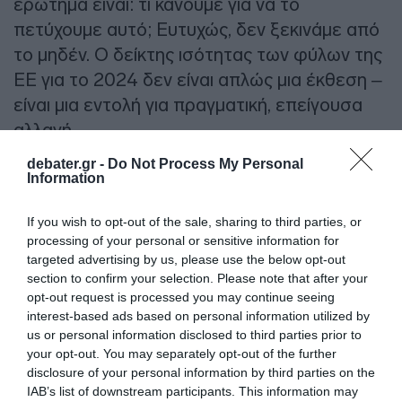
ερώτημα είναι: τι κάνουμε για να το
πετύχουμε αυτό; Ευτυχώς, δεν ξεκινάμε από
το μηδέν. Ο δείκτης ισότητας των φύλων της
ΕΕ για το 2024 δεν είναι απλώς μια έκθεση –
είναι μια εντολή για πραγματική, επείγουσα
αλλαγή.
debater.gr -
Do Not Process My Personal
Η ισότητα των φύλων δεν αφορά μόνο στα
Information
θερμά λόγια. Ο καθένας από εμάς έχει ένα
ρόλο να παίξει. Είτε είστε υπεύθυνος
If you wish to opt-out of the sale, sharing to third parties, or
processing of your personal or sensitive information for
χάραξης πολιτικής, επιχειρηματίας,
targeted advertising by us, please use the below opt-out
εκπαιδευτικός ή απλά ενημερωμένος πολίτης,
section to confirm your selection. Please note that after your
οι φωνές και οι ενέργειές μας μπορούν να
opt-out request is processed you may continue seeing
interest-based ads based on personal information utilized by
βοηθήσουν ή να εμποδίσουν τον στόχο της
us or personal information disclosed to third parties prior to
ισότητας των φύλων. Μπορούμε όλοι να
your opt-out. You may separately opt-out of the further
αμφισβητήσουμε τις δικές μας
disclosure of your personal information by third parties on the
IAB’s list of downstream participants. This information may
προκαταλήψεις. Μπορούμε όλοι να