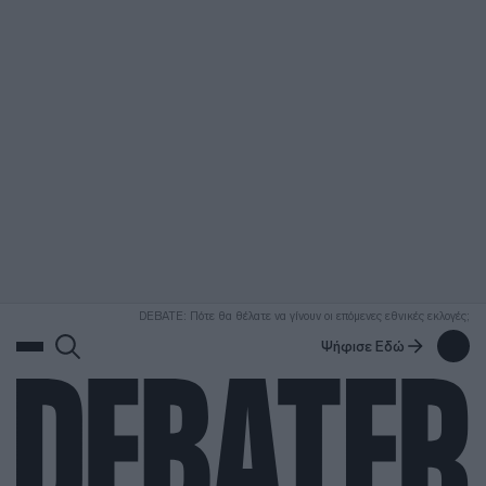
ΑΝΑΖΗΤΗΣΗ
DEBATE: Πότε θα θέλατε να γίνουν οι επόμενες εθνικές εκλογές;
Ψήφισε Εδώ