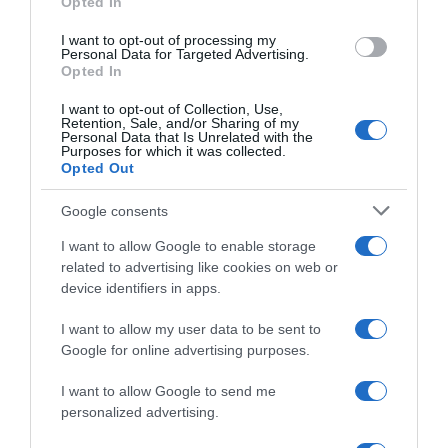
Opted In
I want to opt-out of processing my
Personal Data for Targeted Advertising.
Opted In
I want to opt-out of Collection, Use,
Retention, Sale, and/or Sharing of my
Personal Data that Is Unrelated with the
Purposes for which it was collected.
Opted Out
Google consents
MEDIA
I want to allow Google to enable storage
Μαριάννα Γεωργαντή:
related to advertising like cookies on web or
Ενθουσιάστηκε με τον Γιώργο
device identifiers in apps.
Φραγκούλη – “Καλέ, τι ωραίος που
I want to allow my user data to be sent to
είναι” (βίντεο)
Google for online advertising purposes.
Το χιουμοριστικό στιγμιότυπο εκτυλίχθηκε στον αέρα της
I want to allow Google to send me
πρωινής εκπομπής "Ώρα Ελλάδος" του OPEN
personalized advertising.