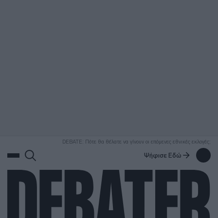
ΑΝΑΖΗΤΗΣΗ
DEBATE: Πότε θα θέλατε να γίνουν οι επόμενες εθνικές εκλογές;
Ψήφισε Εδώ