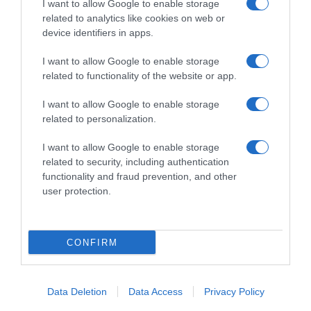
I want to allow Google to enable storage
related to analytics like cookies on web or
device identifiers in apps.
I want to allow Google to enable storage
related to functionality of the website or app.
I want to allow Google to enable storage
related to personalization.
I want to allow Google to enable storage
related to security, including authentication
functionality and fraud prevention, and other
user protection.
MEDIA
“The Quiz with Balls!”: Το νέο
τηλεπαιχνίδι με τον Γιάννη Τσιμιτσέλη
CONFIRM
στον ΣΚΑΪ
Έρχονται γνώσεις, γέλιο και οι πιο... διασκεδαστικές βουτιές
Data Deletion
Data Access
Privacy Policy