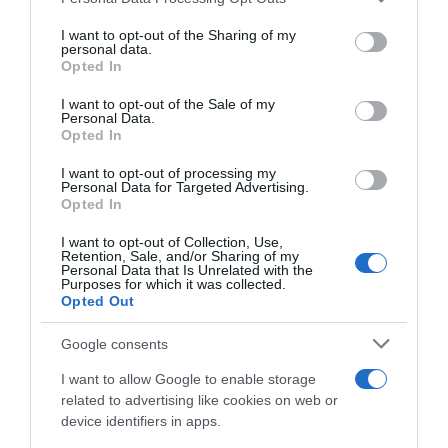
services and may gather and store information including but
not limited to your visit or usage behaviour. You may click to
I want to opt-out of the Sharing of my
personal data.
Share
Tweet
grant or deny consent to Google and its third-party tags to
Opted In
use your data for below specified purposes in below Google
consent section.
I want to opt-out of the Sale of my
ΕΚΠΟΜΠΕΣ
ΕΛΕΝΗ ΧΑΤΖΙΔΟΥ
Personal Data.
Opted In
ΕΤΕΟΚΛΗΣ ΠΑΥΛΟΥ
I want to opt-out of processing my
ΔΙΑΦΗΜΙΣΗ
Personal Data for Targeted Advertising.
Opted In
I want to opt-out of Collection, Use,
Retention, Sale, and/or Sharing of my
Personal Data that Is Unrelated with the
Purposes for which it was collected.
Opted Out
Google consents
I want to allow Google to enable storage
related to advertising like cookies on web or
device identifiers in apps.