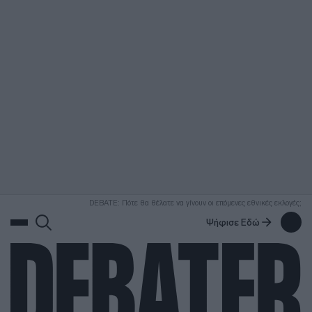
ΑΝΑΖΗΤΗΣΗ
DEBATE: Πότε θα θέλατε να γίνουν οι επόμενες εθνικές εκλογές;
Ψήφισε Εδώ