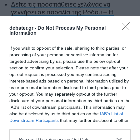
Δείτε τις προσπάθειες χελώνας να
γεννήσει σε παραλία της Ρόδου – Η
προειδοποίηση των κατοίκων (βίντεο)
debater.gr -
Do Not Process My Personal
Τροχαίο στον Κηφισό – Καθυστερήσεις
Information
στο ρεύμα προς Πειραιά
If you wish to opt-out of the sale, sharing to third parties, or
Μητσοτάκης: “Η ενίσχυση της
processing of your personal or sensitive information for
παραγωγικής βάσης στρατηγική
targeted advertising by us, please use the below opt-out
προτεραιότητα για μία πιο ανταγωνιστική,
section to confirm your selection. Please note that after your
opt-out request is processed you may continue seeing
εξωστρεφή και ανθεκτική ελληνική
interest-based ads based on personal information utilized by
οικονομία”
us or personal information disclosed to third parties prior to
your opt-out. You may separately opt-out of the further
“Ελευθέριος Βενιζέλος”: Συνελήφθη
disclosure of your personal information by third parties on the
37χρονος με 4 μαχαίρια και δύο ψαλίδια
IAB’s list of downstream participants. This information may
κλαδέματος
also be disclosed by us to third parties on the
IAB’s List of
Downstream Participants
that may further disclose it to other
third parties.
Ακολούθησε το debater.gr στο
Google News
Please note that this website/app uses one or more Google
και μάθετε πρώτοι όλες τις ειδήσεις
Personal Data Processing Opt Outs