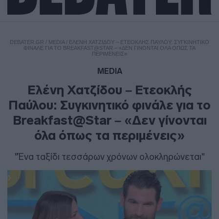
DEBATER.GR
/
MEDIA
/
ΕΛΈΝΗ ΧΑΤΖΊΔΟΥ – ΕΤΕΟΚΛΉΣ ΠΑΎΛΟΥ: ΣΥΓΚΙΝΗΤΙΚΌ
ΦΙΝΆΛΕ ΓΙΑ ΤΟ BREAKFAST@STAR – «ΔΕΝ ΓΊΝΟΝΤΑΙ ΌΛΑ ΌΠΩΣ ΤΑ
ΠΕΡΙΜΈΝΕΙΣ»
MEDIA
Ελένη Χατζίδου – Ετεοκλής
Παύλου: Συγκινητικό φινάλε για το
Breakfast@Star – «Δεν γίνονται
όλα όπως τα περιμένεις»
"Ένα ταξίδι τεσσάρων χρόνων ολοκληρώνεται"