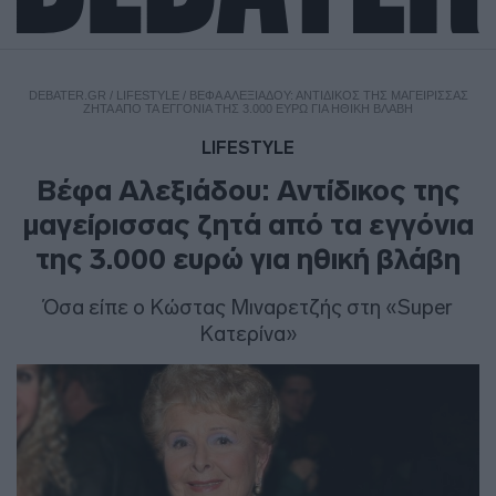
DEBATER.GR
/
LIFESTYLE
/
ΒΈΦΑ ΑΛΕΞΙΆΔΟΥ: ΑΝΤΊΔΙΚΟΣ ΤΗΣ ΜΑΓΕΊΡΙΣΣΑΣ
ΖΗΤΆ ΑΠΌ ΤΑ ΕΓΓΌΝΙΑ ΤΗΣ 3.000 ΕΥΡΏ ΓΙΑ ΗΘΙΚΉ ΒΛΆΒΗ
LIFESTYLE
Βέφα Αλεξιάδου: Αντίδικος της
μαγείρισσας ζητά από τα εγγόνια
της 3.000 ευρώ για ηθική βλάβη
Όσα είπε ο Κώστας Μιναρετζής στη «Super
Κατερίνα»