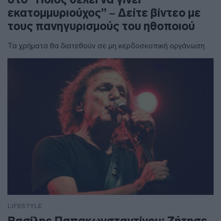
εκατομμυριούχος” – Δείτε βίντεο με
τους πανηγυρισμούς του ηθοποιού
Τα χρήματα θα διατεθούν σε μη κερδοσκοπική οργάνωση
LIFESTYLE
Βασίλης Παπακωνσταντίνου: Ζήτησε