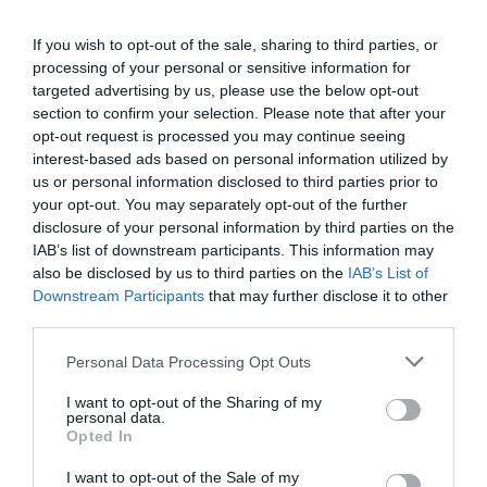
εξωστρεφή και ανθεκτική ελληνική
οικονομία”
If you wish to opt-out of the sale, sharing to third parties, or
processing of your personal or sensitive information for
“Ελευθέριος Βενιζέλος”: Συνελήφθη
targeted advertising by us, please use the below opt-out
37χρονος με 4 μαχαίρια και δύο ψαλίδια
section to confirm your selection. Please note that after your
κλαδέματος
opt-out request is processed you may continue seeing
interest-based ads based on personal information utilized by
us or personal information disclosed to third parties prior to
your opt-out. You may separately opt-out of the further
Ακολούθησε το debater.gr στο
Google News
disclosure of your personal information by third parties on the
και μάθετε πρώτοι όλες τις ειδήσεις
IAB’s list of downstream participants. This information may
also be disclosed by us to third parties on the
IAB’s List of
Share
Tweet
Downstream Participants
that may further disclose it to other
third parties.
ΒΕΦΑ ΑΛΕΞΙΑΔΟΥ
Please note that this website/app uses one or more Google
Personal Data Processing Opt Outs
services and may gather and store information including but
ΔΙΑΦΗΜΙΣΗ
not limited to your visit or usage behaviour. You may click to
I want to opt-out of the Sharing of my
personal data.
grant or deny consent to Google and its third-party tags to
Opted In
use your data for below specified purposes in below Google
consent section.
I want to opt-out of the Sale of my