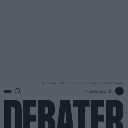
ΑΝΑΖΗΤΗΣΗ
DEBATE: Πότε θα θέλατε να γίνουν οι επόμενες εθνικές εκλογές;
Ψήφισε Εδώ