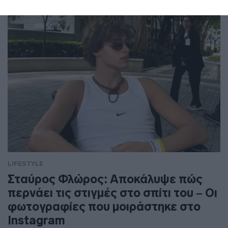
LIFESTYLE
Σταύρος Φλώρος: Αποκάλυψε πώς
περνάει τις στιγμές στο σπίτι του – Οι
φωτογραφίες που μοιράστηκε στο
Instagram