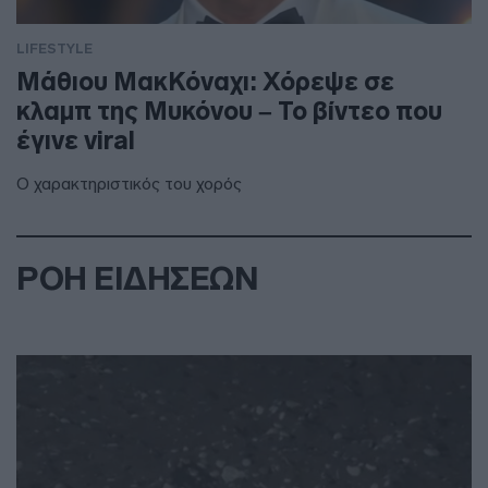
LIFESTYLE
Μάθιου ΜακΚόναχι: Χόρεψε σε
κλαμπ της Μυκόνου – Το βίντεο που
έγινε viral
Ο χαρακτηριστικός του χορός
ΡΟΗ ΕΙΔΗΣΕΩΝ