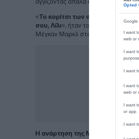
αγγίζοντας απαλά ένα λουλούδι σε 
Opted 
«
Το κορίτσι των ονείρων μας. Χρ
Google 
σου, Λίλι
», ήταν το συγκινητικό μή
I want t
Μέγκαν Μαρκλ στον προσωπικό της 
web or d
I want t
purpose
I want 
I want t
web or d
I want t
or app.
I want t
Η ανάρτηση της Μέγκαν Μαρκλ σ
I want t