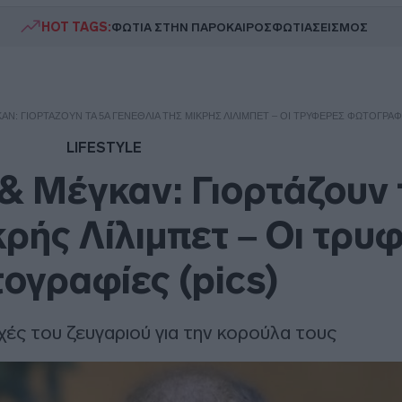
HOT TAGS:
ΦΩΤΙΑ ΣΤΗΝ ΠΑΡΟ
ΚΑΙΡΟΣ
ΦΩΤΙΑ
ΣΕΙΣΜΟΣ
ΚΑΝ: ΓΙΟΡΤΆΖΟΥΝ ΤΑ 5Α ΓΕΝΈΘΛΙΑ ΤΗΣ ΜΙΚΡΉΣ ΛΊΛΙΜΠΕΤ – ΟΙ ΤΡΥΦΕΡΈΣ ΦΩΤΟΓΡΑΦΊ
LIFESTYLE
 & Μέγκαν: Γιορτάζουν 
κρής Λίλιμπετ – Οι τρυ
ογραφίες (pics)
χές του ζευγαριού για την κορούλα τους