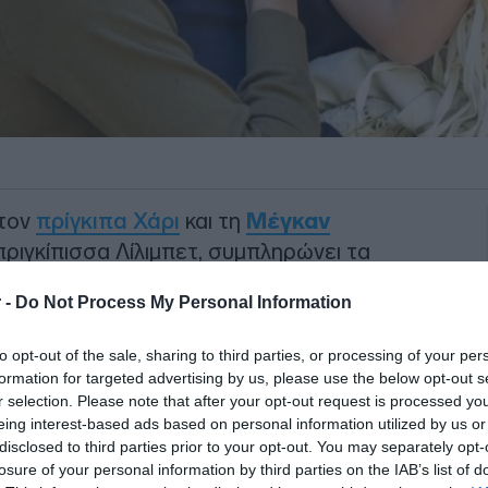
 τον
πρίγκιπα Χάρι
και τη
Μέγκαν
 πριγκίπισσα Λίλιμπετ, συμπληρώνει τα
ην όμορφη οικογενειακή επέτειο, ο
 -
Do Not Process My Personal Information
ποφάσισαν να μοιραστούν με το κοινό
ρά στιγμιότυπα της μικρής τους
,
to opt-out of the sale, sharing to third parties, or processing of your per
υμαστές της βασιλικής οικογένειας ανά
formation for targeted advertising by us, please use the below opt-out s
r selection. Please note that after your opt-out request is processed y
eing interest-based ads based on personal information utilized by us or
disclosed to third parties prior to your opt-out. You may separately opt-
 ζευγάρι ποζάρει γεμάτο ευτυχία, με
losure of your personal information by third parties on the IAB’s list of
την αγκαλιά του τη Λίλιμπετ, ενώ η