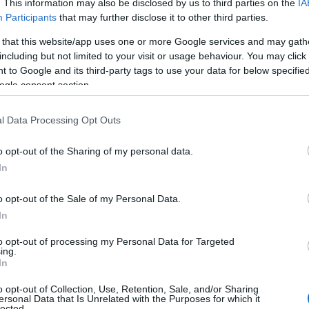
. This information may also be disclosed by us to third parties on the
IA
.
Participants
that may further disclose it to other third parties.
 that this website/app uses one or more Google services and may gath
ΙΑΦΗΜΙΣΗ
including but not limited to your visit or usage behaviour. You may click 
 to Google and its third-party tags to use your data for below specifi
ogle consent section.
l Data Processing Opt Outs
o opt-out of the Sharing of my personal data.
In
o opt-out of the Sale of my Personal Data.
In
 Πρίγκιπας Χάρι: Γιορτάζουν 8 χρόνια
to opt-out of processing my Personal Data for Targeted
ing.
 που ανέβασαν
In
o opt-out of Collection, Use, Retention, Sale, and/or Sharing
σα απεικονίζεται να εξερευνά τη φύση,
ersonal Data that Is Unrelated with the Purposes for which it
lected.