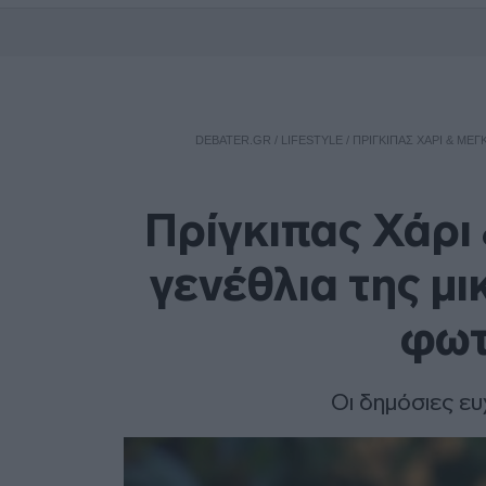
DEBATER.GR
/
LIFESTYLE
/
ΠΡΊΓΚΙΠΑΣ ΧΆΡΙ & ΜΈΓ
Πρίγκιπας Χάρι
γενέθλια της μι
φωτ
Οι δημόσιες ευ