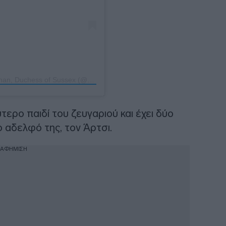
Η δημοσίευση κοινοποιήθηκε από το χρήστη Meghan, Duchess of Sussex (@meghan)
ύτερο παιδί του ζευγαριού και έχει δύο
 αδελφό της, τον Άρτσι.
ΙΑΦΗΜΙΣΗ