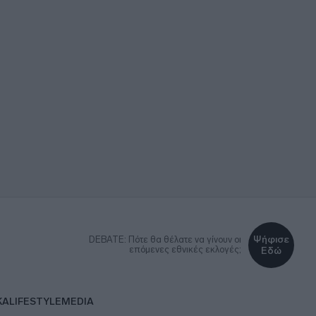
Ψήφισε
DEBATE: Πότε θα θέλατε να γίνουν οι
επόμενες εθνικές εκλογές;
Εδώ
ΚΑ
LIFESTYLE
MEDIA