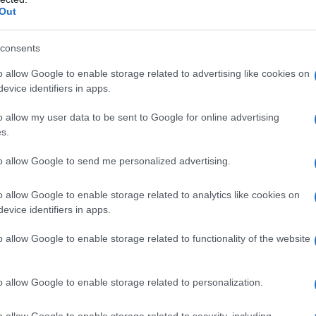
έναν ανθισμένο κήπο.
Out
όνια πολλά για τα πέμπτα γενέθλιά
consents
νυμα που συνόδευσε την ανάρτηση της
o allow Google to enable storage related to advertising like cookies on
λογαριασμό στο Instagram.
evice identifiers in apps.
o allow my user data to be sent to Google for online advertising
s.
to allow Google to send me personalized advertising.
o allow Google to enable storage related to analytics like cookies on
evice identifiers in apps.
o allow Google to enable storage related to functionality of the website
o allow Google to enable storage related to personalization.
το Instagram:
o allow Google to enable storage related to security, including