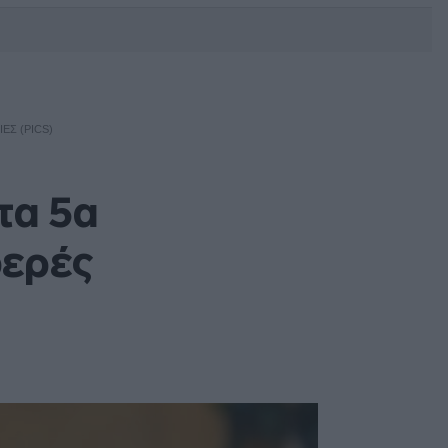
DEBATE: Πότε θα θέλατε να
γίνουν οι επόμενες εθνικές
εκλογές;
ΕΣ (PICS)
τα 5α
φερές