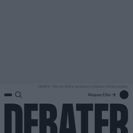
ΑΝΑΖΗΤΗΣΗ
DEBATE: Πότε θα θέλατε να γίνουν οι επόμενες εθνικές εκλογές;
Ψήφισε Εδώ