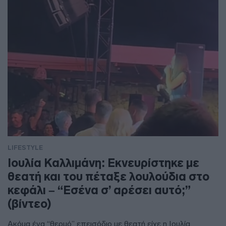
LIFESTYLE
Ιουλία Καλλιμάνη: Εκνευρίστηκε με
θεατή και του πέταξε λουλούδια στο
κεφάλι – “Εσένα σ’ αρέσει αυτό;”
(βίντεο)
Ακόμα ένα “θερμό” επεισόδιο με θεατή είχε η Ιουλία