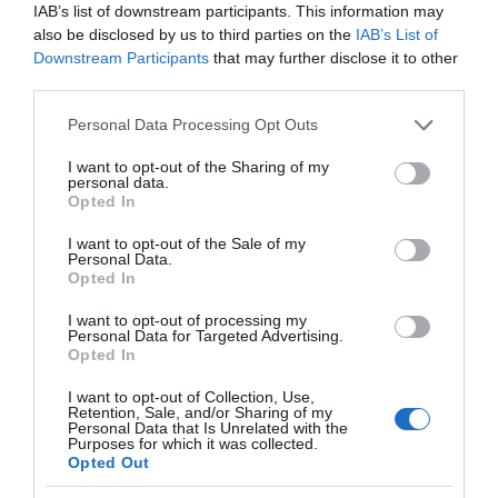
IAB’s list of downstream participants. This information may
also be disclosed by us to third parties on the
IAB’s List of
Downstream Participants
that may further disclose it to other
third parties.
Please note that this website/app uses one or more Google
Personal Data Processing Opt Outs
services and may gather and store information including but
not limited to your visit or usage behaviour. You may click to
I want to opt-out of the Sharing of my
personal data.
grant or deny consent to Google and its third-party tags to
Opted In
use your data for below specified purposes in below Google
consent section.
I want to opt-out of the Sale of my
Personal Data.
Opted In
I want to opt-out of processing my
Personal Data for Targeted Advertising.
Opted In
I want to opt-out of Collection, Use,
Retention, Sale, and/or Sharing of my
Personal Data that Is Unrelated with the
Purposes for which it was collected.
Opted Out