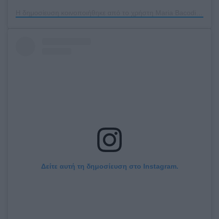
Η δημοσίευση κοινοποιήθηκε από το χρήστη Maria Bacodimou (@mariabacodimou)
Δείτε αυτή τη δημοσίευση στο Instagram.