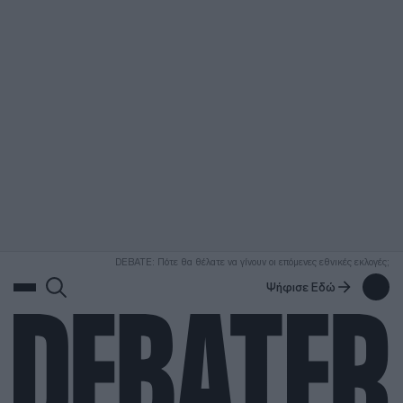
ΑΝΑΖΗΤΗΣΗ
DEBATE: Πότε θα θέλατε να γίνουν οι επόμενες εθνικές εκλογές;
Ψήφισε Εδώ