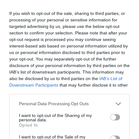
Είναι πολύ πιο ανταγωνιστικά και περίεργα τα
πράγματα φέτος. Ελπίζω να επικρατήσει η
If you wish to opt-out of the sale, sharing to third parties, or
λογική, η γαλήνη και η αγάπη. Αν με φόβιζε ο
processing of your personal or sensitive information for
targeted advertising by us, please use the below opt-out
ανταγωνισμός, δεν θα έκανα αυτή τη δουλειά
section to confirm your selection. Please note that after your
τόσα χρόνια»
δήλωσε πρόσφατα η Μαρία
opt-out request is processed you may continue seeing
Μπακοδήμου στους ρεπόρτερ των
interest-based ads based on personal information utilized by
us or personal information disclosed to third parties prior to
ψυχαγωγικών εκπομπών.
your opt-out. You may separately opt-out of the further
disclosure of your personal information by third parties on the
ΔΙΑΦΗΜΙΣΗ
IAB’s list of downstream participants. This information may
also be disclosed by us to third parties on the
IAB’s List of
Downstream Participants
that may further disclose it to other
third parties.
Please note that this website/app uses one or more Google
Personal Data Processing Opt Outs
services and may gather and store information including but
not limited to your visit or usage behaviour. You may click to
I want to opt-out of the Sharing of my
personal data.
grant or deny consent to Google and its third-party tags to
Opted In
use your data for below specified purposes in below Google
consent section.
I want to opt-out of the Sale of my