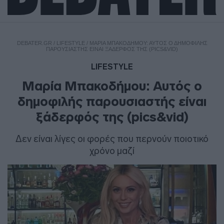
DEBATER.GR
/
LIFESTYLE
/
ΜΑΡΊΑ ΜΠΑΚΟΔΉΜΟΥ: ΑΥΤΌΣ Ο ΔΗΜΟΦΙΛΉΣ
ΠΑΡΟΥΣΙΑΣΤΉΣ ΕΊΝΑΙ ΞΆΔΕΡΦΌΣ ΤΗΣ (PICS&VID)
LIFESTYLE
Μαρία Μπακοδήμου: Αυτός ο
δημοφιλής παρουσιαστής είναι
ξάδερφός της (pics&vid)
Δεν είναι λίγες οι φορές που περνούν ποιοτικό
χρόνο μαζί