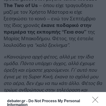
The Two of Us
– όπου είχε τραγουδήσει
μαζί με τον Χρήστο Μάστορα κι είχε
ξεσηκώσει το κοινό – ενώ τον Σεπτέμβριο
της ίδιας χρονιάς
έκανε ποδαρικό στην
πρεμιέρα της εκπομπής “Γεια σου”
της
Μαρίας Μπακοδήμου. Φέτος, της έστειλε
λουλούδια για
“καλό ξεκίνημα”
.
«Καινούργια αρχή φέτος, αλλά με την ίδια
ομάδα. Πάντα υπάρχει άγχος, αλλά έχουμε
όρεξη και είμαστε χαρούμενοι. Γι’ αυτό που
έγινε με τη Super Κική, έκανα το σχόλιό μου
στο αέρα, δεν έχω να πω κάτι άλλο. Φέτος θα
τρώμε ανθρώπους στην τηλεόραση και
καμιά… σαλάτα.
debater.gr -
Do Not Process My Personal
Information