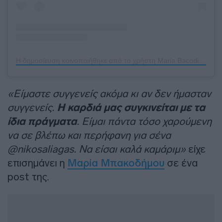
Η δημοσίευση κοινοποιήθηκε από το χρήστη Maria Bacodimou (@mariabacodimou)
«Είμαστε συγγενείς ακόμα κι αν δεν ήμασταν
συγγενείς.
Η καρδιά μας συγκινείται με τα
ίδια πράγματα
. Είμαι πάντα τόσο χαρούμενη
να σε βλέπω και περήφανη για σένα
@nikosaliagas. Να είσαι καλά καμάριμ»
είχε
επισημάνει η
Μαρία Μπακοδήμου
σε ένα
post της.