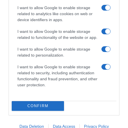
I want to allow Google to enable storage
related to analytics like cookies on web or
Ο Δημήτρης Αλεξάνδρου “καρφώνει” τη
device identifiers in apps.
Σίσσυ Χρηστίδου – «Είναι άφαντη, δεν
απαντάει σε μηνύματα και τηλέφωνα» (vid)
I want to allow Google to enable storage
related to functionality of the website or app.
I want to allow Google to enable storage
Προσθήκη ως προτεινόμενη
πηγή στην Google
related to personalization.
I want to allow Google to enable storage
related to security, including authentication
Ακολούθησε το debater.gr στο
Google News
functionality and fraud prevention, and other
και μάθετε πρώτοι όλες τις ειδήσεις
user protection.
Share
Tweet
CONFIRM
ΜΑΡΙΑ ΜΠΑΚΟΔΗΜΟΥ
ΝΙΚΟΣ ΑΛΙΑΓΑΣ
ΠΑΡΟΥΣΙΑΣΤΕΣ
Data Deletion
Data Access
Privacy Policy