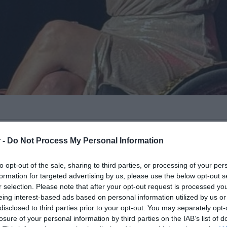
ς
Κατερίνα Βρανά
, όταν βρέθηκε στο
 -
Do Not Process My Personal Information
ης
με την ίδια να καταγγέλλει σοβαρά
επιβατών με αναπηρία και ελλιπή
to opt-out of the sale, sharing to third parties, or processing of your per
formation for targeted advertising by us, please use the below opt-out s
r selection. Please note that after your opt-out request is processed y
eing interest-based ads based on personal information utilized by us or
τέρησης σε πτήσης από το Σίδνεϊ,
disclosed to third parties prior to your opt-out. You may separately opt-
εροδρόμιο της Αθήνας, χωρίς, ωστόσο,
losure of your personal information by third parties on the IAB’s list of