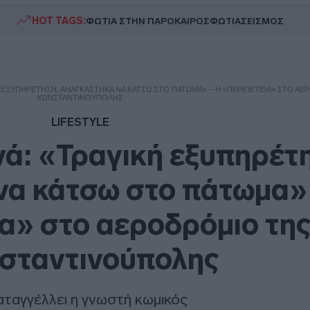
HOT TAGS:
ΦΩΤΙΑ ΣΤΗΝ ΠΑΡΟ
ΚΑΙΡΟΣ
ΦΩΤΙΑ
ΣΕΙΣΜΟΣ
Ή ΕΞΥΠΗΡΈΤΗΣΗ, ΑΝΑΓΚΆΣΤΗΚΑ ΝΑ ΚΆΤΣΩ ΣΤΟ ΠΆΤΩΜΑ» – Η «ΠΕΡΙΠΈΤΕΙΑ» ΣΤΟ Α
ΚΩΝΣΤΑΝΤΙΝΟΎΠΟΛΗΣ
LIFESTYLE
ά: «Τραγική εξυπηρέτ
να κάτσω στο πάτωμα»
α» στο αεροδρόμιο τη
σταντινούπολης
καταγγέλλει η γνωστή κωμικός