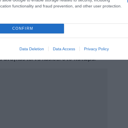
cation functionality and fraud prevention, and other user protection.
CONFIRM
rina Vrana (@katerinavrana)
Data Deletion
Data Access
Privacy Policy
ήρχαν διαθέσιμα καθίσματα στους
 αναγκαστεί να καθίσει στο πάτωμα.