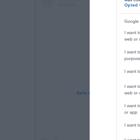
Opted 
Google 
I want t
web or d
I want t
purpose
I want 
I want t
web or d
Δείτε αυτή τη δημοσίευση στο
I want t
or app.
I want t
I want t