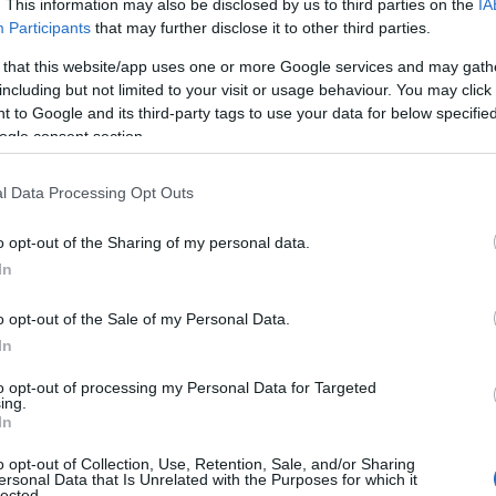
 το αεροδρόμιο της Κωνσταντινούπολης.
. This information may also be disclosed by us to third parties on the
IA
Participants
that may further disclose it to other third parties.
ΙΑΦΗΜΙΣΗ
 that this website/app uses one or more Google services and may gath
including but not limited to your visit or usage behaviour. You may click 
 to Google and its third-party tags to use your data for below specifi
ogle consent section.
l Data Processing Opt Outs
o opt-out of the Sharing of my personal data.
In
o opt-out of the Sale of my Personal Data.
In
πηρικό αμαξίδιο και αναγκάστηκε να
to opt-out of processing my Personal Data for Targeted
ιο για να αναζητήσει πληροφορίες και να
ing.
In
o opt-out of Collection, Use, Retention, Sale, and/or Sharing
ersonal Data that Is Unrelated with the Purposes for which it
lected.