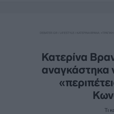
DEBATER.GR
/
LIFESTYLE
/
ΚΑΤΕΡΊΝΑ ΒΡΑΝΆ: «ΤΡΑΓΙΚ
Κατερίνα Βραν
αναγκάστηκα 
«περιπέτει
Κων
Τι 