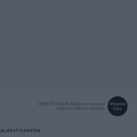
Ψήφισε
DEBATE: Πότε θα θέλατε να γίνουν οι
επόμενες εθνικές εκλογές;
Εδώ
ΚΑ
LIFESTYLE
MEDIA