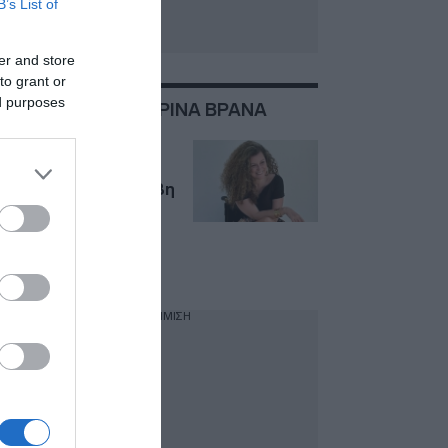
B’s List of
er and store
to grant or
ed purposes
ΣΧΕΤΙΚΑ ΜΕ:ΚΑΤΕΡΙΝΑ ΒΡΑΝΑ
Κατερίνα Βρανά:
«Φταίω κι εγώ για
αυτό που μου συνέβη
– Xρειάζομαι βοηθό
γιατί το βράδυ δεν
βλέπω σχεδόν
καθόλου»
ΔΙΑΦΗΜΙΣΗ