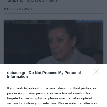
Η ανάρτηση στα social media
11.02.2026 - 21:23
debater.gr -
Do Not Process My Personal
Information
If you wish to opt-out of the sale, sharing to third parties, or
LIFESTYLE
processing of your personal or sensitive information for
Eurovision 2026 – Κατερίνα Βρανά: «Πιστεύω
targeted advertising by us, please use the below opt-out
section to confirm your selection. Please note that after your
ότι με επέλεξαν για το φουντωτό μαλλί μου