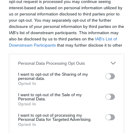
opt-out request is processed you may continue seeing
και επειδή είμαι ανάπηρη»
interest-based ads based on personal information utilized by
us or personal information disclosed to third parties prior to
Τι αποκάλυψε για τις 3 βραδιές του Εθνικού Τελικού
your opt-out. You may separately opt-out of the further
20.01.2026 - 14:14
disclosure of your personal information by third parties on the
IAB’s list of downstream participants. This information may
also be disclosed by us to third parties on the
IAB’s List of
Downstream Participants
that may further disclose it to other
third parties.
Please note that this website/app uses one or more Google
Personal Data Processing Opt Outs
services and may gather and store information including but
not limited to your visit or usage behaviour. You may click to
I want to opt-out of the Sharing of my
personal data.
grant or deny consent to Google and its third-party tags to
Opted In
use your data for below specified purposes in below Google
consent section.
I want to opt-out of the Sale of my
Personal Data.
Opted In
I want to opt-out of processing my
Personal Data for Targeted Advertising.
Opted In
LIFESTYLE