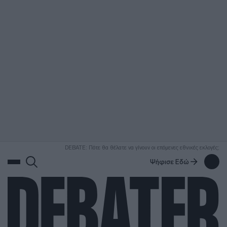
ΑΝΑΖΗΤΗΣΗ
DEBATE: Πότε θα θέλατε να γίνουν οι επόμενες εθνικές εκλογές;
Ψήφισε Εδώ