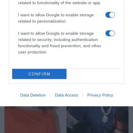
related to functionality of the website or app.
LIFESTYLE
I want to allow Google to enable storage
Κατερίνα Βρανά: «Όταν έμεινα ανάπηρη
related to personalization.
έχασα μεγάλο κομμάτι της σεξουαλικότητας
μου»
I want to allow Google to enable storage
related to security, including authentication
«Δεν έχω την ίδια αυτοπεποίθηση με πριν»
functionality and fraud prevention, and other
user protection.
04.01.2026 - 14:53
CONFIRM
Data Deletion
Data Access
Privacy Policy