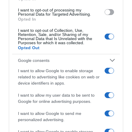
“Ελευθέριος Βενιζέλος”: Συνελήφθη
I want to opt-out of processing my
37χρονος με 4 μαχαίρια και δύο ψαλίδια
Personal Data for Targeted Advertising.
Opted In
κλαδέματος
I want to opt-out of Collection, Use,
Retention, Sale, and/or Sharing of my
Personal Data that Is Unrelated with the
Ακολούθησε το debater.gr στο
Google News
Purposes for which it was collected.
και μάθετε πρώτοι όλες τις ειδήσεις
Opted Out
Google consents
Share
Tweet
I want to allow Google to enable storage
related to advertising like cookies on web or
ΜΑΙΚΛ ΤΖΟΡΝΤΑΝ
ΜΥΚΟΝΟΣ
device identifiers in apps.
ΔΙΑΦΗΜΙΣΗ
I want to allow my user data to be sent to
Google for online advertising purposes.
I want to allow Google to send me
personalized advertising.
I want to allow Google to enable storage