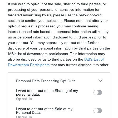
If you wish to opt-out of the sale, sharing to third parties, or
Προσθήκη ως προτεινόμενη
processing of your personal or sensitive information for
πηγή στην Google
targeted advertising by us, please use the below opt-out
section to confirm your selection. Please note that after your
opt-out request is processed you may continue seeing
Ειδήσεις σήμερα
interest-based ads based on personal information utilized by
us or personal information disclosed to third parties prior to
your opt-out. You may separately opt-out of the further
Δείτε τις προσπάθειες χελώνας να
disclosure of your personal information by third parties on the
γεννήσει σε παραλία της Ρόδου – Η
IAB’s list of downstream participants. This information may
προειδοποίηση των κατοίκων (βίντεο)
also be disclosed by us to third parties on the
IAB’s List of
Downstream Participants
that may further disclose it to other
Τροχαίο στον Κηφισό – Καθυστερήσεις
third parties.
στο ρεύμα προς Πειραιά
Please note that this website/app uses one or more Google
Personal Data Processing Opt Outs
services and may gather and store information including but
Μητσοτάκης: “Η ενίσχυση της
not limited to your visit or usage behaviour. You may click to
I want to opt-out of the Sharing of my
παραγωγικής βάσης στρατηγική
personal data.
grant or deny consent to Google and its third-party tags to
Opted In
προτεραιότητα για μία πιο ανταγωνιστική,
use your data for below specified purposes in below Google
εξωστρεφή και ανθεκτική ελληνική
consent section.
I want to opt-out of the Sale of my
Personal Data.
οικονομία”
Opted In