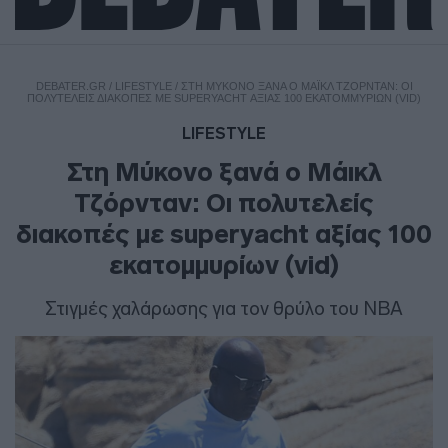
DEBATER.GR
/
LIFESTYLE
/
ΣΤΗ ΜΎΚΟΝΟ ΞΑΝΆ Ο ΜΆΙΚΛ ΤΖΌΡΝΤΑΝ: ΟΙ
ΠΟΛΥΤΕΛΕΊΣ ΔΙΑΚΟΠΈΣ ΜΕ SUPERYACHT ΑΞΊΑΣ 100 ΕΚΑΤΟΜΜΥΡΊΩΝ (VID)
LIFESTYLE
Στη Μύκονο ξανά ο Μάικλ
Τζόρνταν: Οι πολυτελείς
διακοπές με superyacht αξίας 100
εκατομμυρίων (vid)
Στιγμές χαλάρωσης για τον θρύλο του NBA