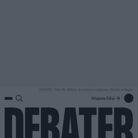
ΑΝΑΖΗΤΗΣΗ
DEBATE: Πότε θα θέλατε να γίνουν οι επόμενες εθνικές εκλογές;
Ψήφισε Εδώ