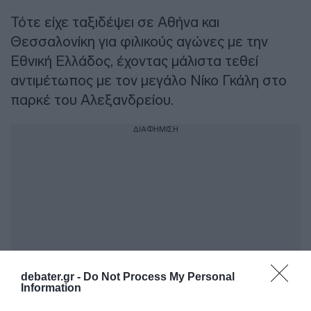
Τότε είχε ταξιδέψει σε Αθήνα και
Θεσσαλονίκη για φιλικούς αγώνες με την
Εθνική Ελλάδος, έχοντας μάλιστα τεθεί
αντιμέτωπος με τον μεγάλο Νίκο Γκάλη στο
παρκέ του Αλεξανδρείου.
ΔΙΑΦΗΜΙΣΗ
debater.gr -
Do Not Process My Personal
Information