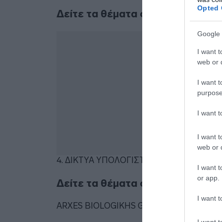
Opted 
Δείτε τα θέματα στα Δίκτυα Υπο
Google 
I want t
web or d
I want t
purpose
I want 
I want t
web or d
4. ΔΙΚΤΥΑ ΥΠΟΛΟΓΙΣΤΩΝ 2026
Λήψη
I want t
or app.
Δείτε τα θέματα στις Αρχές Βιολ
I want t
ARXES BIOLOGIKHS GEWRGIAS_2026_2
I want t