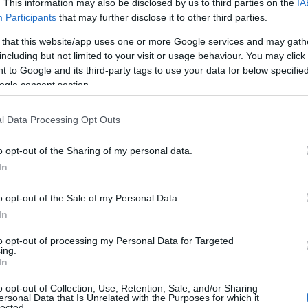
. This information may also be disclosed by us to third parties on the
IA
ΙΑΦΗΜΙΣΗ
Participants
that may further disclose it to other third parties.
 that this website/app uses one or more Google services and may gath
including but not limited to your visit or usage behaviour. You may click 
 to Google and its third-party tags to use your data for below specifi
ogle consent section.
l Data Processing Opt Outs
o opt-out of the Sharing of my personal data.
In
o opt-out of the Sale of my Personal Data.
υσιολογία ΙΙ:
In
to opt-out of processing my Personal Data for Targeted
ing.
νομικής Θεωρίας (ΑΟΘ):
In
o opt-out of Collection, Use, Retention, Sale, and/or Sharing
_260604
Λήψη
ersonal Data that Is Unrelated with the Purposes for which it
lected.