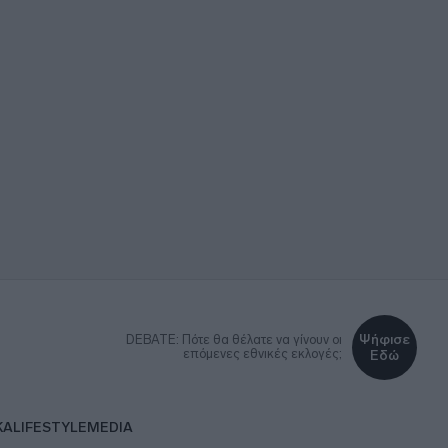
Ψήφισε
DEBATE: Πότε θα θέλατε να γίνουν οι
επόμενες εθνικές εκλογές;
Εδώ
ΚΑ
LIFESTYLE
MEDIA