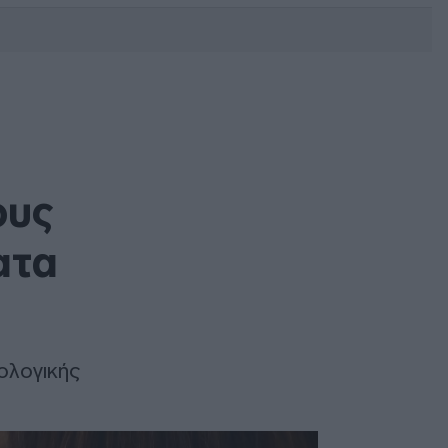
DEBATE: Πότε θα θέλατε να
γίνουν οι επόμενες εθνικές
εκλογές;
ους
ατα
ολογικής