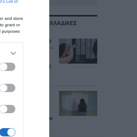
B’s List of
er and store
ΣΧΕΤΙΚΑ ΜΕ:ΠΑΝΕΛΛΑΔΙΚΕΣ
to grant or
ΕΞΕΤΑΣΕΙΣ
ed purposes
Πανελλήνιες 2026: Ο
χάρτης των βάσεων –
Οι κενές θέσεις στα
ΑΕΙ, η στροφή στις
στρατιωτικές σχολές
και η άνοδος στην
Πληροφορική
Πανελλαδικές 2026:
Αύριο μετά τις 11 το
πρωί η ανακοίνωση
των βάσεων – Τέλος
στην αγωνία χιλιάδων
υποψηφίων