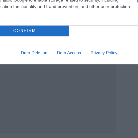
ων ΕΠΑΛ θα τελειώσει το ερχόμενο
cation functionality and fraud prevention, and other user protection.
θήματα: Ηλεκτροτεχνία 2, Αρχιτεκτονικό
ών και Ιστορία Σύγχρονης Τέχνης.
CONFIRM
τας θα συνεχιστούν μέχρι τη Δευτέρα 15
Data Deletion
Data Access
Privacy Policy
ΙΑΦΗΜΙΣΗ