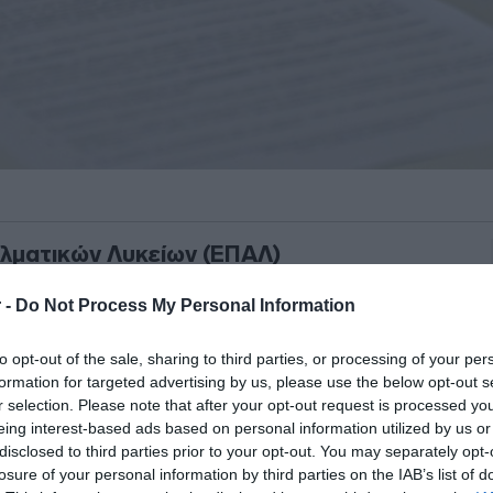
λματικών Λυκείων (ΕΠΑΛ)
ι
Πανελλαδικές Εξετάσεις 2026
για την
 -
Do Not Process My Personal Information
υση.
to opt-out of the sale, sharing to third parties, or processing of your per
Λ
διαγωνίστηκαν στα
τέσσερα πρώτα
formation for targeted advertising by us, please use the below opt-out s
ιμένα στα εξής:
Ανατομία-Φυσιολογία
r selection. Please note that after your opt-out request is processed y
ΑΟΘ), Δίκτυα Υπολογιστών και Αρχές
eing interest-based ads based on personal information utilized by us or
disclosed to third parties prior to your opt-out. You may separately opt-
losure of your personal information by third parties on the IAB’s list of