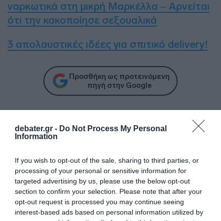
ναρκωτικά στη μικρή Μαρκέλλα – Αρνείται
ότι την κακοποίησε σεξουαλικά
3 απολαυστικές ιδέες για σπιτικό delivery!
Προσθήκη ως προτεινόμενη
πηγή στην Google
Ακολούθησε το debater.gr στο
Google News
debater.gr -
Do Not Process My Personal
και μάθετε πρώτοι όλες τις ειδήσεις
Information
If you wish to opt-out of the sale, sharing to third parties, or
Share
Tweet
processing of your personal or sensitive information for
targeted advertising by us, please use the below opt-out
section to confirm your selection. Please note that after your
ΒΑΣΙΛΙΚΗ ΟΙΚΟΓΕΝΕΙΑ
ΒΡΕΤΑΝΙΑ
opt-out request is processed you may continue seeing
ΜΕΓΚΑΝ ΜΑΡΚΛ
ΠΡΙΓΚΙΠΑΣ ΧΑΡΙ
interest-based ads based on personal information utilized by