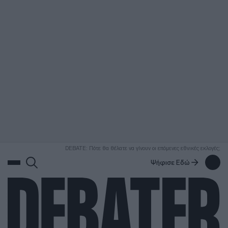
ΑΝΑΖΗΤΗΣΗ
DEBATE: Πότε θα θέλατε να γίνουν οι επόμενες εθνικές εκλογές;
Ψήφισε Εδώ