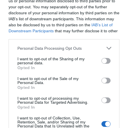
us or personal information disclosed to third parties prior to
ΔΙΑΦΗΜΙΣΗ
your opt-out. You may separately opt-out of the further
disclosure of your personal information by third parties on the
IAB’s list of downstream participants. This information may
also be disclosed by us to third parties on the
IAB’s List of
Downstream Participants
that may further disclose it to other
third parties.
Please note that this website/app uses one or more Google
Personal Data Processing Opt Outs
services and may gather and store information including but
not limited to your visit or usage behaviour. You may click to
I want to opt-out of the Sharing of my
personal data.
grant or deny consent to Google and its third-party tags to
Opted In
use your data for below specified purposes in below Google
consent section.
I want to opt-out of the Sale of my
ΣΧΟΛΙΑ
Personal Data.
Opted In
I want to opt-out of processing my
Personal Data for Targeted Advertising.
Opted In
I want to opt-out of Collection, Use,
Retention, Sale, and/or Sharing of my
Personal Data that Is Unrelated with the