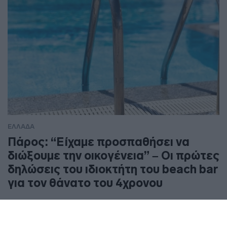
ΕΛΛΑΔΑ
Πάρος: “Είχαμε προσπαθήσει να
διώξουμε την οικογένεια” – Οι πρώτες
δηλώσεις του ιδιοκτήτη του beach bar
για τον θάνατο του 4χρονου
Ο 69χρονος ρίχνει τις ευθύνες στους γονείς του άτυχου
παιδιού