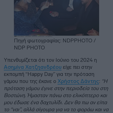
Πηγή φωτογραφίας: NDPPHOTO /
NDP PHOTO
Υπενθυμίζεται ότι τον Ιούνιο του 2024 η
Ασημίνα Χατζηανδρέου
είχε πει στην
εκπομπή “Happy Day” για την πρόταση
γάμου που της έκανε ο
Χρήστος Δάντης
:
“Η
πρόταση γάμου έγινε στην περιοδεία του στη
Βοστώνη. Ήμασταν πάνω στο ελικόπτερο και
μου έδωσε ένα δαχτυλίδι. Δεν θα πω αν είπα
το “ναι”, αλλά σίγουρα για να το φοράω και να