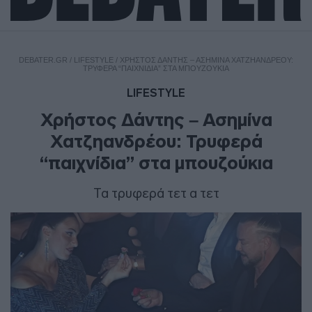
DEBATER.GR
/
LIFESTYLE
/
ΧΡΉΣΤΟΣ ΔΆΝΤΗΣ – ΑΣΗΜΊΝΑ ΧΑΤΖΗΑΝΔΡΈΟΥ:
ΤΡΥΦΕΡΆ “ΠΑΙΧΝΊΔΙΑ” ΣΤΑ ΜΠΟΥΖΟΎΚΙΑ
LIFESTYLE
Χρήστος Δάντης – Ασημίνα
Χατζηανδρέου: Τρυφερά
“παιχνίδια” στα μπουζούκια
Τα τρυφερά τετ α τετ