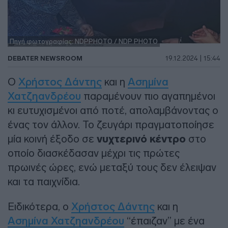
Πηγή φωτογραφίας: NDPPHOTO / NDP PHOTO
DEBATER NEWSROOM
19.12.2024 | 15:44
Ο
Χρήστος Δάντης
και η
Ασημίνα
Χατζηανδρέου
παραμένουν πιο αγαπημένοι
κι ευτυχισμένοι από ποτέ, απολαμβάνοντας ο
ένας τον άλλον. Το ζευγάρι πραγματοποίησε
μία κοινή έξοδο σε
νυχτερινό κέντρο
στο
οποίο διασκέδασαν μέχρι τις πρώτες
πρωινές ώρες, ενώ μεταξύ τους δεν έλειψαν
και τα παιχνίδια.
Ειδικότερα, ο
Χρήστος Δάντης
και η
Ασημίνα Χατζηανδρέου
“έπαιζαν” με ένα