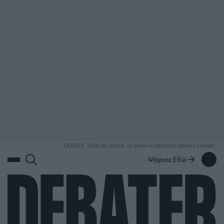
ΑΝΑΖΗΤΗΣΗ
DEBATE: Πότε θα θέλατε να γίνουν οι επόμενες εθνικές εκλογές;
Ψήφισε Εδώ