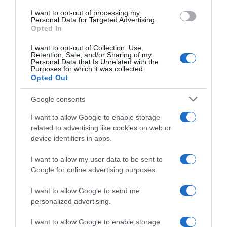
LIFESTYLE
I want to opt-out of processing my
Ασημίνα Χατζηανδρέου – Το βιογραφικό, η
Personal Data for Targeted Advertising.
ηλικία, η σχέση με τον Χρήστο Δάντη και το
Opted In
Survivor
I want to opt-out of Collection, Use,
Retention, Sale, and/or Sharing of my
Αποτελεί το "βουνό" του Survivor
Personal Data that Is Unrelated with the
Purposes for which it was collected.
Opted Out
07.01.2024 - 18:45
Google consents
I want to allow Google to enable storage
related to advertising like cookies on web or
device identifiers in apps.
I want to allow my user data to be sent to
Google for online advertising purposes.
I want to allow Google to send me
personalized advertising.
I want to allow Google to enable storage