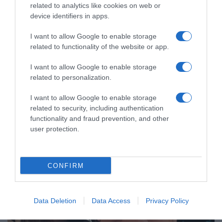
related to analytics like cookies on web or
device identifiers in apps.
MEDIA
I want to allow Google to enable storage
Survivor 2024: Δείτε την πρώτη γυναίκα που
related to functionality of the website or app.
”έκλεισε” στους διάσημους – Το ποσό που
θα παίρνει κάθε εβδομάδα (vid)
I want to allow Google to enable storage
related to personalization.
Eίχε φτάσει μέχρι τον ημιτελικό του Survivor το 2022
I want to allow Google to enable storage
20.11.2023 - 13:53
related to security, including authentication
functionality and fraud prevention, and other
user protection.
CONFIRM
Data Deletion
Data Access
Privacy Policy