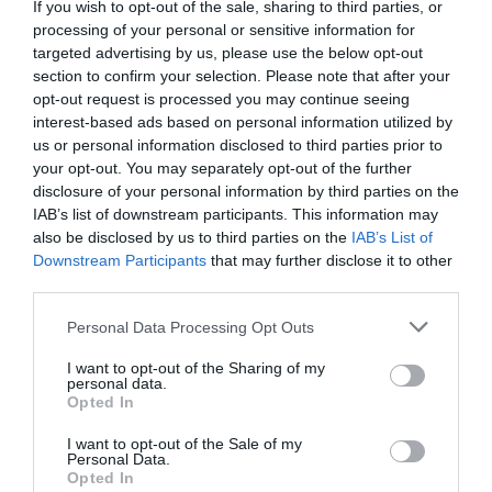
If you wish to opt-out of the sale, sharing to third parties, or
Survivor που γελούσαν για τη σύντροφό του
processing of your personal or sensitive information for
Ασημίνα
targeted advertising by us, please use the below opt-out
section to confirm your selection. Please note that after your
''Πολύ αντριλίκι...''
opt-out request is processed you may continue seeing
25.01.2024 - 12:11
interest-based ads based on personal information utilized by
us or personal information disclosed to third parties prior to
your opt-out. You may separately opt-out of the further
disclosure of your personal information by third parties on the
IAB’s list of downstream participants. This information may
also be disclosed by us to third parties on the
IAB’s List of
Downstream Participants
that may further disclose it to other
third parties.
Please note that this website/app uses one or more Google
Personal Data Processing Opt Outs
services and may gather and store information including but
not limited to your visit or usage behaviour. You may click to
I want to opt-out of the Sharing of my
personal data.
grant or deny consent to Google and its third-party tags to
Opted In
use your data for below specified purposes in below Google
consent section.
I want to opt-out of the Sale of my
Personal Data.
Opted In