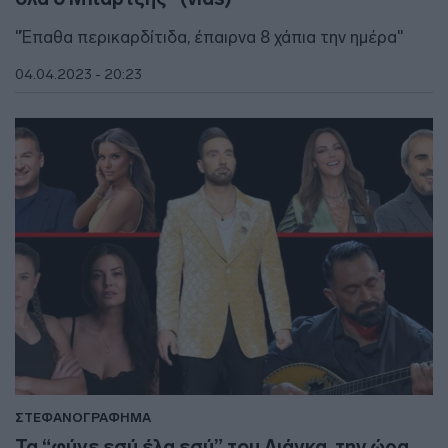
"Έπαθα περικαρδίτιδα, έπαιρνα 8 χάπια την ημέρα"
04.04.2023 - 20:23
ΣΤΕΦΑΝΟΓΡΑΦΗΜΑ
Τα “φύγε εσύ έλα εσύ” του Λιάγκα, την ώρα