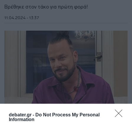
Βρέθηκε στον τάκο για πρώτη φορά!
11.04.2024 - 13:37
debater.gr -
Do Not Process My Personal
LIFESTYLE
Information
Χρήστος Δάντης: Έξαλλος με παίκτες του