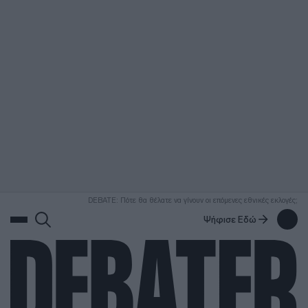
ΑΝΑΖΗΤΗΣΗ
DEBATE: Πότε θα θέλατε να γίνουν οι επόμενες εθνικές εκλογές;
Ψήφισε Εδώ