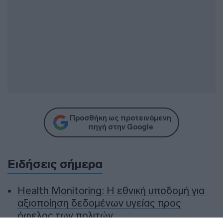
Προσθήκη ως προτεινόμενη
πηγή στην Google
Ειδήσεις σήμερα
Health Monitoring: Η εθνική υποδομή για
αξιοποίηση δεδομένων υγείας προς
όφελος των πολιτών