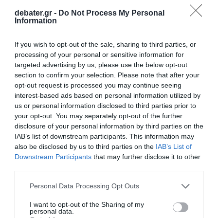
ΠΑΣΟΚ: “Τα επιχειρήματα και οι πίνακες
debater.gr -
Do Not Process My Personal
Information
του κ. Σκέρτσου διαρκούν μέχρι τα
επόμενα που αναιρούν τα προηγούμενα”
If you wish to opt-out of the sale, sharing to third parties, or
Τσίπρας: Στις 2 Σεπτεμβρίου η παρουσίαση
processing of your personal or sensitive information for
targeted advertising by us, please use the below opt-out
του οικονομικού προγράμματος της ΕΛ.Α.Σ.
section to confirm your selection. Please note that after your
στη Θεσσαλονίκη
opt-out request is processed you may continue seeing
interest-based ads based on personal information utilized by
Παλαιό Φάληρο: Συνελήφθη 49χρονος ως
us or personal information disclosed to third parties prior to
μέλος της εγκληματικής οργάνωσης του
your opt-out. You may separately opt-out of the further
“Έντικ” – Κατηγορείται για εκβιασμούς και
disclosure of your personal information by third parties on the
ξυλοδαρμούς επιχειρηματιών
IAB’s list of downstream participants. This information may
also be disclosed by us to third parties on the
IAB’s List of
Downstream Participants
that may further disclose it to other
third parties.
Ακολούθησε το debater.gr στο
Google News
και μάθετε πρώτοι όλες τις ειδήσεις
Please note that this website/app uses one or more Google
Personal Data Processing Opt Outs
services and may gather and store information including but
not limited to your visit or usage behaviour. You may click to
I want to opt-out of the Sharing of my
Share
Tweet
personal data.
grant or deny consent to Google and its third-party tags to