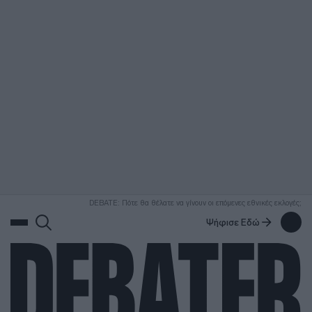
ΑΝΑΖΗΤΗΣΗ
DEBATE: Πότε θα θέλατε να γίνουν οι επόμενες εθνικές εκλογές;
Ψήφισε Εδώ