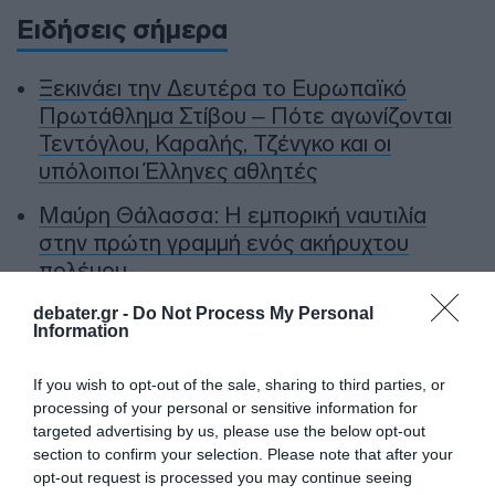
Ειδήσεις σήμερα
Ξεκινάει την Δευτέρα το Ευρωπαϊκό
Πρωτάθλημα Στίβου – Πότε αγωνίζονται
Τεντόγλου, Καραλής, Τζένγκο και οι
υπόλοιποι Έλληνες αθλητές
Μαύρη Θάλασσα: Η εμπορική ναυτιλία
στην πρώτη γραμμή ενός ακήρυχτου
πολέμου
5G παντού, 6G στον ορίζοντα: Πού
debater.gr -
Do Not Process My Personal
Information
βρίσκεται η Ελλάδα στη μεγάλη
τεχνολογική μετάβαση
If you wish to opt-out of the sale, sharing to third parties, or
processing of your personal or sensitive information for
Ο “χάρτης” των πληρωμών από τον e-
targeted advertising by us, please use the below opt-out
ΕΦΚΑ και τη ΔΥΠΑ έως τις 14 Αυγούστου
section to confirm your selection. Please note that after your
opt-out request is processed you may continue seeing