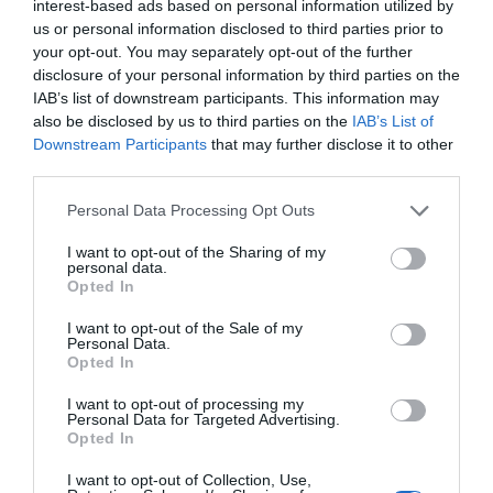
interest-based ads based on personal information utilized by
Ακολούθησε το debater.gr στο
Google News
us or personal information disclosed to third parties prior to
και μάθετε πρώτοι όλες τις ειδήσεις
your opt-out. You may separately opt-out of the further
disclosure of your personal information by third parties on the
IAB’s list of downstream participants. This information may
Share
Tweet
also be disclosed by us to third parties on the
IAB’s List of
Downstream Participants
that may further disclose it to other
ΑΝΑΠΗΡΙΑ
third parties.
Please note that this website/app uses one or more Google
Personal Data Processing Opt Outs
ΔΙΑΦΗΜΙΣΗ
services and may gather and store information including but
not limited to your visit or usage behaviour. You may click to
I want to opt-out of the Sharing of my
personal data.
grant or deny consent to Google and its third-party tags to
Opted In
use your data for below specified purposes in below Google
consent section.
I want to opt-out of the Sale of my
Personal Data.
Opted In
I want to opt-out of processing my
Personal Data for Targeted Advertising.
Opted In
I want to opt-out of Collection, Use,