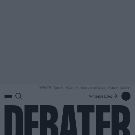
ΑΝΑΖΗΤΗΣΗ
DEBATE: Πότε θα θέλατε να γίνουν οι επόμενες εθνικές εκλογές;
Ψήφισε Εδώ