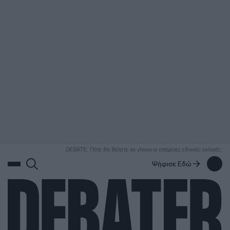
ΑΝΑΖΗΤΗΣΗ
DEBATE: Πότε θα θέλατε να γίνουν οι επόμενες εθνικές εκλογές;
Ψήφισε Εδώ