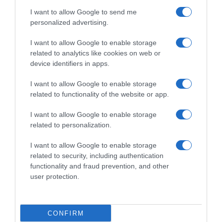
I want to allow Google to send me
Ακολούθησε το debater.gr στο
Google News
personalized advertising.
και μάθετε πρώτοι όλες τις ειδήσεις
I want to allow Google to enable storage
Share
Tweet
related to analytics like cookies on web or
device identifiers in apps.
ΕΚΤ
ΕΚΤ ΕΠΙΤΟΚΙΑ
I want to allow Google to enable storage
related to functionality of the website or app.
ΔΙΑΦΗΜΙΣΗ
I want to allow Google to enable storage
related to personalization.
I want to allow Google to enable storage
related to security, including authentication
functionality and fraud prevention, and other
user protection.
CONFIRM