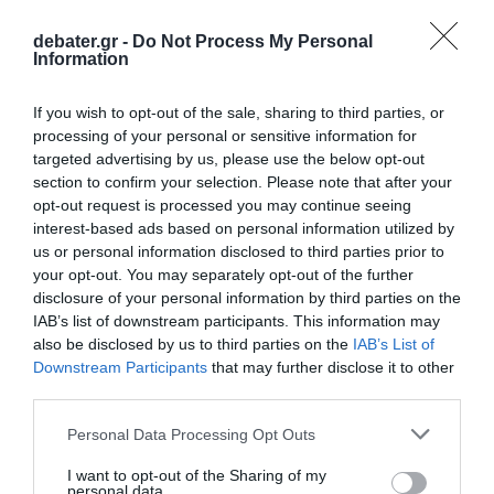
να φτάσει κοντά στο 4% τους επόμενους
μήνες.
debater.gr -
Do Not Process My Personal
Information
ΔΙΑΦΗΜΙΣΗ
If you wish to opt-out of the sale, sharing to third parties, or
processing of your personal or sensitive information for
targeted advertising by us, please use the below opt-out
section to confirm your selection. Please note that after your
opt-out request is processed you may continue seeing
interest-based ads based on personal information utilized by
us or personal information disclosed to third parties prior to
your opt-out. You may separately opt-out of the further
disclosure of your personal information by third parties on the
IAB’s list of downstream participants. This information may
also be disclosed by us to third parties on the
IAB’s List of
Downstream Participants
that may further disclose it to other
third parties.
Προσθήκη ως προτεινόμενη
πηγή στην Google
Please note that this website/app uses one or more Google
Personal Data Processing Opt Outs
services and may gather and store information including but
not limited to your visit or usage behaviour. You may click to
I want to opt-out of the Sharing of my
personal data.