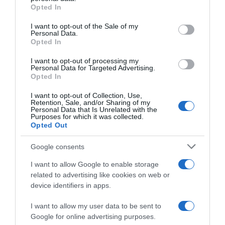
grant or deny consent to Google and its third-party tags to
Ειδήσεις σήμερα
Opted In
use your data for below specified purposes in below Google
consent section.
I want to opt-out of the Sale of my
Δείτε τις προσπάθειες χελώνας να
Personal Data.
Opted In
γεννήσει σε παραλία της Ρόδου – Η
προειδοποίηση των κατοίκων (βίντεο)
I want to opt-out of processing my
Personal Data for Targeted Advertising.
Τροχαίο στον Κηφισό – Καθυστερήσεις
Opted In
στο ρεύμα προς Πειραιά
I want to opt-out of Collection, Use,
Retention, Sale, and/or Sharing of my
Μητσοτάκης: “Η ενίσχυση της
Personal Data that Is Unrelated with the
Purposes for which it was collected.
παραγωγικής βάσης στρατηγική
Opted Out
προτεραιότητα για μία πιο ανταγωνιστική,
Google consents
εξωστρεφή και ανθεκτική ελληνική
οικονομία”
I want to allow Google to enable storage
related to advertising like cookies on web or
“Ελευθέριος Βενιζέλος”: Συνελήφθη
device identifiers in apps.
37χρονος με 4 μαχαίρια και δύο ψαλίδια
κλαδέματος
I want to allow my user data to be sent to
Google for online advertising purposes.