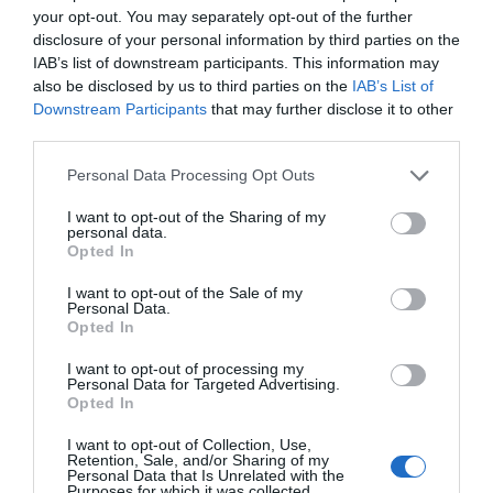
και μάθετε πρώτοι όλες τις ειδήσεις
your opt-out. You may separately opt-out of the further
disclosure of your personal information by third parties on the
IAB’s list of downstream participants. This information may
Share
Tweet
also be disclosed by us to third parties on the
IAB’s List of
Downstream Participants
that may further disclose it to other
third parties.
ΔΥΠΑ
Please note that this website/app uses one or more Google
Personal Data Processing Opt Outs
ΔΙΑΦΗΜΙΣΗ
services and may gather and store information including but
not limited to your visit or usage behaviour. You may click to
I want to opt-out of the Sharing of my
personal data.
grant or deny consent to Google and its third-party tags to
Opted In
use your data for below specified purposes in below Google
consent section.
I want to opt-out of the Sale of my
Personal Data.
Opted In
I want to opt-out of processing my
Personal Data for Targeted Advertising.
Opted In
I want to opt-out of Collection, Use,
Retention, Sale, and/or Sharing of my
Personal Data that Is Unrelated with the
Purposes for which it was collected.