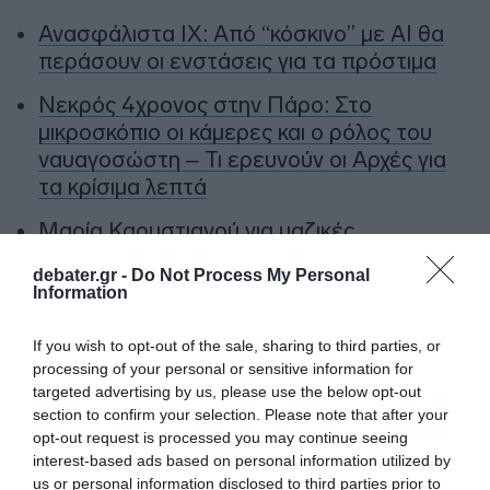
Ανασφάλιστα ΙΧ: Από “κόσκινο” με AI θα
περάσουν οι ενστάσεις για τα πρόστιμα
Νεκρός 4χρονος στην Πάρο: Στο
μικροσκόπιο οι κάμερες και ο ρόλος του
ναυαγοσώστη – Τι ερευνούν οι Αρχές για
τα κρίσιμα λεπτά
Μαρία Καρυστιανού για μαζικές
αποχωρήσεις: “Είχαμε αντιληφθεί το
debater.gr -
Do Not Process My Personal
παρακίνημα – Ο Θανάσης Αυγερινός μας
Information
προσέγγισε”
If you wish to opt-out of the sale, sharing to third parties, or
Φωτιά στον Κουβαρά Αττικής – Σηκώθηκαν
processing of your personal or sensitive information for
9 εναέρια μέσα, μήνυμα από το 112:
targeted advertising by us, please use the below opt-out
“Εκκενώστε προς Καλύβια” (βίντεο)
section to confirm your selection. Please note that after your
opt-out request is processed you may continue seeing
interest-based ads based on personal information utilized by
Ακολούθησε το debater.gr στο
Google News
us or personal information disclosed to third parties prior to