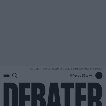
ΑΝΑΖΗΤΗΣΗ
DEBATE: Πότε θα θέλατε να γίνουν οι επόμενες εθνικές εκλογές;
Ψήφισε Εδώ