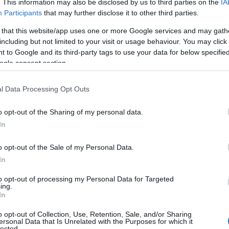
. This information may also be disclosed by us to third parties on the
IA
Participants
that may further disclose it to other third parties.
 that this website/app uses one or more Google services and may gath
including but not limited to your visit or usage behaviour. You may click 
 to Google and its third-party tags to use your data for below specifi
ogle consent section.
l Data Processing Opt Outs
 στα 62,25 εκατ. ευρώ.
o opt-out of the Sharing of my personal data.
In
ης
σημειώνει άνοδο σε ποσοστό 1,26%,
οποίησης ενισχύεται σε ποσοστό 0,23%.
o opt-out of the Sale of my Personal Data.
In
αιοποίησης
τη μεγαλύτερη άνοδο
to opt-out of processing my Personal Data for Targeted
k (+2,67%), της Εθνικής (+2,46%), της
ing.
In
Bank (+2,37%).
o opt-out of Collection, Use, Retention, Sale, and/or Sharing
ersonal Data that Is Unrelated with the Purposes for which it
lected.