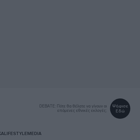
Ψήφισε
DEBATE: Πότε θα θέλατε να γίνουν οι
επόμενες εθνικές εκλογές;
Εδώ
ΚΑ
LIFESTYLE
MEDIA