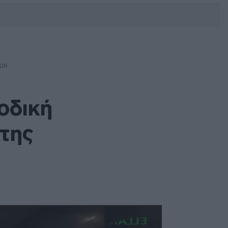
DEBATE: Πότε θα θέλατε να
γίνουν οι επόμενες εθνικές
εκλογές;
ΜΏΝ
οδική
κτης