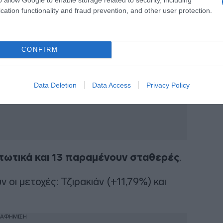
cation functionality and fraud prevention, and other user protection.
ΙΑΦΗΜΙΣΗ
CONFIRM
Data Deletion
Data Access
Privacy Policy
πτωτικά και 13 παραμένουν σταθερές
.
 οι μετοχές: Τζιρακιάν (+11,79%) και
ΙΑΦΗΜΙΣΗ