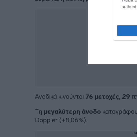
authenti
Δ
Ανοδικά κινούνται
76 μετοχές, 29 
Τη
μεγαλύτερη άνοδο
καταγράφουν
Doppler (+8,06%).
Δ