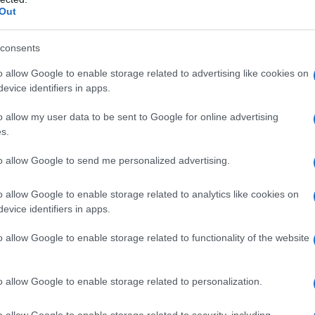
Out
consents
o allow Google to enable storage related to advertising like cookies on
evice identifiers in apps.
o allow my user data to be sent to Google for online advertising
s.
to allow Google to send me personalized advertising.
μετοχές του ΟΠΑΠ (-0,79%), της Coca
o allow Google to enable storage related to analytics like cookies on
14%).
evice identifiers in apps.
ν
παρουσιάζουν η Eurobank και η Intralot,
o allow Google to enable storage related to functionality of the website
μετοχές, αντιστοίχως.
o allow Google to enable storage related to personalization.
μειώνουν η Eurobank με 9,56 εκατ.
ώ.
o allow Google to enable storage related to security, including