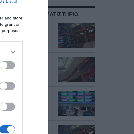
B’s List of
ΣΧΕΤΙΚΑ ΜΕ:ΧΡΗΜΑΤΙΣΤΗΡΙΟ
er and store
to grant or
Χρηματιστήριο-
ed purposes
Κλείσιμο: Άνοδος
1,49%, στα 263,07
εκατ. ευρώ ο τζίρος
Χρηματιστήριο:
Κλείσιμο με άνοδο
0,11%, στα 261,15
εκατ. ευρώ ο τζίρος
Χρηματιστήριο:
Έκλεισε με πτώση
1,15% – Στα 317,63
εκατ. ευρώ ο τζίρος
Χρηματιστήριο:
Έκλεισε με πτώση