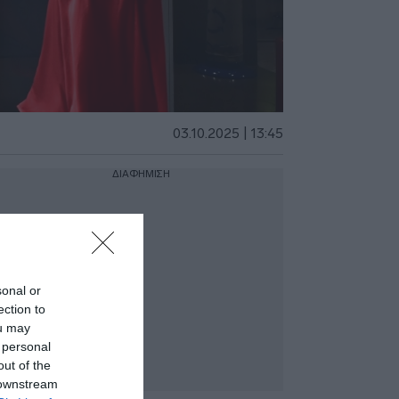
03.10.2025 | 13:45
ΔΙΑΦΗΜΙΣΗ
sonal or
ection to
ou may
 personal
out of the
 downstream