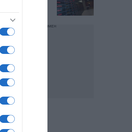
0,40% – Στα 325,99
εκατ. ευρώ ο τζίρος
ΔΙΑΦΗΜΙΣΗ