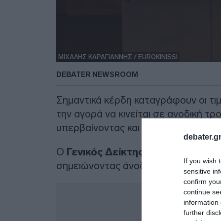
ΜΙΧΑΛΗΣ ΚΑΡΑΓΙΑΝΝΗΣ / EUROKINISSI
DEBATER NEWSROOM
Σημαντικά κέρδη καταγράφουν οι τι
την αγορά να κινείται σε ανοδική τρο
υπερβαίνοντας και τα επίπεδα των 
debater.gr
O
Γενικός Δείκτης Τιμών
στις 13:0
If you wish 
σημειώνοντας άνοδο 1,17%.
sensitive in
confirm you
Δ
continue se
information 
further disc