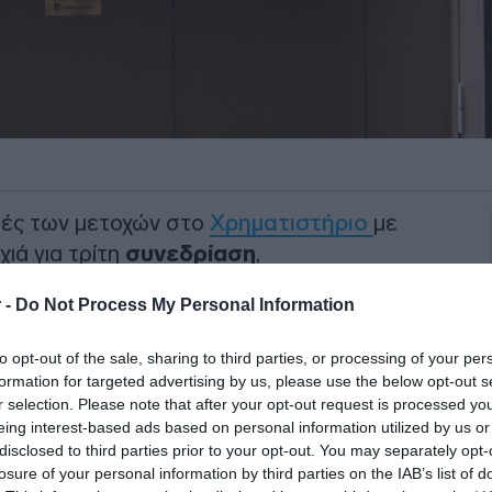
μές των μετοχών στο
Χρηματιστήριο
με
χιά για τρίτη
συνεδρίαση
,
2.080 μονάδων.
 -
Do Not Process My Personal Information
0, διαμορφώνεται στις 2.081,28 μονάδες,
to opt-out of the sale, sharing to third parties, or processing of your per
formation for targeted advertising by us, please use the below opt-out s
r selection. Please note that after your opt-out request is processed y
ΙΑΦΗΜΙΣΗ
eing interest-based ads based on personal information utilized by us or
disclosed to third parties prior to your opt-out. You may separately opt-
losure of your personal information by third parties on the IAB’s list of