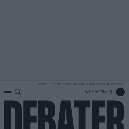
ΑΝΑΖΗΤΗΣΗ
DEBATE: Πότε θα θέλατε να γίνουν οι επόμενες εθνικές εκλογές;
Ψήφισε Εδώ