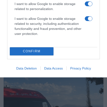
I want to allow Google to enable storage
related to personalization.
ΕΛΛΑΔΑ
I want to allow Google to enable storage
Χαλκιδική: Εντός ορίων τα
related to security, including authentication
functionality and fraud prevention, and other
αποτελέσματα από τις πρώτες
user protection.
μικροβιολογικές αναλύσεις στο
πόσιμο νερό
CONFIRM
Σε προηγούμενο έλεγχο ανιχνεύθηκαν μικροβιολογικές
παράμετροι
Data Deletion
Data Access
Privacy Policy