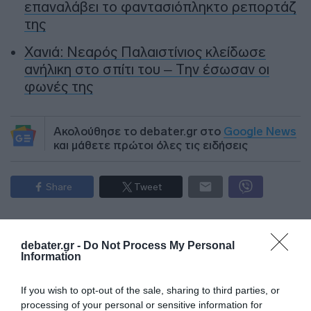
επαναλάβει το φαντασιόπληκτο ρεπορτάζ
της
Χανιά: Νεαρός Παλαιστίνιος κλείδωσε
ανήλικη στο σπίτι του – Την έσωσαν οι
φωνές της
Ακολούθησε το debater.gr στο
Google News
και μάθετε πρώτοι όλες τις ειδήσεις
Share
Tweet
ΕΡΕΤΡΙΑ
ΕΥΒΟΙΑ
ΦΩΤΙΑ
ΦΩΤΙΑ ΕΥΒΟΙΑ
debater.gr -
Do Not Process My Personal
ΔΙΑΦΗΜΙΣΗ
Information
If you wish to opt-out of the sale, sharing to third parties, or
processing of your personal or sensitive information for