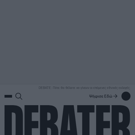
ΑΝΑΖΗΤΗΣΗ
DEBATE: Πότε θα θέλατε να γίνουν οι επόμενες εθνικές εκλογές;
Ψήφισε Εδώ